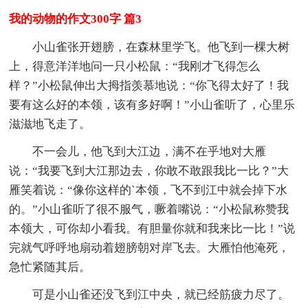
我的动物的作文300字 篇3
小山雀张开翅膀，在森林里学飞。他飞到一棵大树
上，得意洋洋地问一只小松鼠：“我刚才飞得怎么
样？”小松鼠伸出大拇指羡慕地说：“你飞得太好了！我
要有这么好的本领，该有多好啊！”小山雀听了，心里乐
滋滋地飞走了。
不一会儿，他飞到大江边，满不在乎地对大雁
说：“我要飞到大江那边去，你敢不敢跟我比一比？”大
雁笑着说：“像你这样的`本领，飞不到江中就会掉下水
的。”小山雀听了很不服气，噘着嘴说：“小松鼠称赞我
本领大，可你却小看我。有胆量你就和我来比一比！”说
完就气呼呼地扇动着翅膀朝对岸飞去。大雁怕他淹死，
急忙紧随其后。
可是小山雀还没飞到江中央，就已经筋疲力尽了。