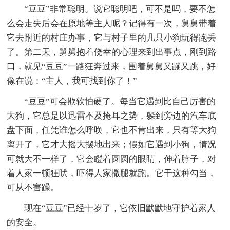
“豆豆”非常聪明。说它聪明吧，可不是吗，要不怎
么会走失后会在原地等主人呢？记得有一次，舅舅带着
它去附近的村庄办事，它与村子里的几只小狗玩得跑丢
了。第二天，舅舅抱着侥幸的心理来到出事点，刚到路
口，就见“豆豆”一路狂奔过来，围着舅舅又蹦又跳，好
像在说：“主人，我可找到你了！”
“豆豆”可会欺软怕硬了。每当它遇到比自己厉害的
大狗，它总是以迅雷不及掩耳之势，躲到旁边的汽车底
盘下面，任凭谁怎么呼唤，它也不肯出来，只有等大狗
离开了，它才大摇大摆地出来；假如它遇到小狗，情况
可就大不一样了，它会瞪着圆圆的眼睛，伸着脖子，对
着人家一顿狂吠，吓得人家撒腿就跑。它干这种勾当，
可从不害躁。
现在“豆豆”已经十岁了，它依旧默默地守护着家人
的安全。