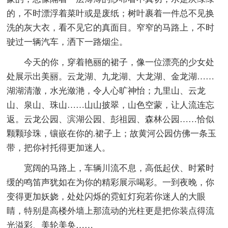
的，不时漂浮着菜叶或是废纸；树叶裹着一件总不见换
洗的灰大衣，看不见它的真面目。窄窄的马路上，不时
驶过一辆汽车，洒下一路烟尘。
今天的你，穿着艳丽的裙子，像一位漂亮的少女处
处展示出美丽。云龙湖、九龙湖、大龙湖、金龙湖……
湖湖清澈，水光潋滟，令人心旷神怡；九里山、云龙
山、泉山、珠山……山山披翠，山色空蒙，让人流连忘
返。云龙公园、滨湖公园、彭祖园、森林公园……恰似
颗颗珍珠，镶嵌在你的.裙子上；故黄河公园仿佛一条玉
带，把你衬托得更加迷人。
宽阔的马路上，车辆川流不息，高低起伏、时紧时
缓的鸣笛声犹如在为你的精彩展示喝彩。一到夜晚，你
变得更加妖娆，处处闪烁的霓虹灯宛若你迷人的大眼
睛，特别是高楼外墙上那流动的光柱更是把你装点得流
光溢彩、美轮美奂……