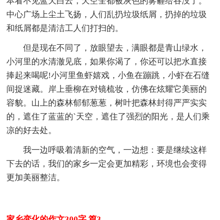
本看不见蓝天白云，天空全都被灰色的雾霾给吞没了。
中心广场上尘土飞扬，人们乱扔垃圾纸屑，扔掉的垃圾
和纸屑都是清洁工人们打扫的。
但是现在不同了，放眼望去，满眼都是青山绿水，
小河里的水清澈见底，如果你渴了，你还可以把水直接
捧起来喝呢!小河里鱼虾嬉戏，小鱼在蹦跳，小虾在石缝
间捉迷藏。岸上垂柳在对镜梳妆，仿佛在炫耀它美丽的
容貌。山上的森林郁郁葱葱，树叶把森林封得严严实实
的，遮住了蓝蓝的`天空，遮住了强烈的阳光，是人们乘
凉的好去处。
我一边呼吸着清新的空气，一边想：要是继续这样
下去的话，我们的家乡一定会更加精彩，环境也会变得
更加美丽整洁。
家乡变化的作文300字 篇3