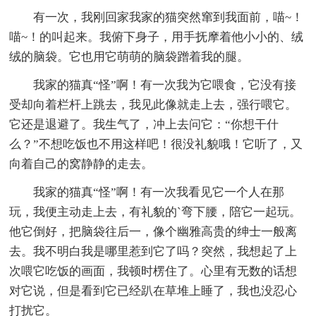
有一次，我刚回家我家的猫突然窜到我面前，喵~！
喵~！的叫起来。我俯下身子，用手抚摩着他小小的、绒
绒的脑袋。它也用它萌萌的脑袋蹭着我的腿。
我家的猫真“怪”啊！有一次我为它喂食，它没有接
受却向着栏杆上跳去，我见此像就走上去，强行喂它。
它还是退避了。我生气了，冲上去问它：“你想干什
么？”不想吃饭也不用这样吧！很没礼貌哦！它听了，又
向着自己的窝静静的走去。
我家的猫真“怪”啊！有一次我看见它一个人在那
玩，我便主动走上去，有礼貌的`弯下腰，陪它一起玩。
他它倒好，把脑袋往后一，像个幽雅高贵的绅士一般离
去。我不明白我是哪里惹到它了吗？突然，我想起了上
次喂它吃饭的画面，我顿时楞住了。心里有无数的话想
对它说，但是看到它已经趴在草堆上睡了，我也没忍心
打扰它。