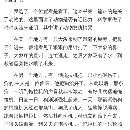
我选了一个位置看是看了。这本书第一篇讲的是关
于动物的。这里面讲了动物是否有记忆力，科学家做了
种种实验来证明。其中讲了动物复仇情景。
在某一个地方有一只大象来到了裁缝的屋旁，把鼻
子伸进去，裁缝看见了狠狠的用针扎了一下大象的鼻
子。大象疼的直叫，连忙逃走。之后大象吸满了水，到
裁缝屋旁把水喷了出来。
在另一个地方，有一辆拖拉机把一只小狗碾伤了。
狗的.主人是一位兽医，他把狗治好了。从此以后，那条
狗，一听到拖拉机的声音就非常激动，有好几次猛追拖
拉机。日复一日，狗渐渐强壮起来。一天，那辆碾伤狗
的拖拉机又经过那条街。狗见了仇人，猛地挣脱绳索，
跑向那辆拖拉机。然后扑向司机，司机立刻滚下车去，
摔得头破血流。狗又去追拖拉机，把拖拉机的一只轮胎