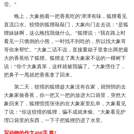
尝。”
晚上，大象抱着一把香蕉吃的'津津有味，狐狸看见
直流口水。狡猾的狐狸敲敲门，大象向门走去说：“是狐
狸妹妹啊，这么晚找我做什么。”狐狸说：“我在路上时
看见一只饿倒的小熊，一时找不到吃的，所以找大象哥
哥你来帮忙。”大象二话不说，直接重箱子里拿出两把最
大的香蕉给了狐狸。狐狸走了离大象家不远的一棵树下
说：“你个大象真笨，这样就被我骗了。”大象愣住了，
把鼻子一甩就把香蕉拿了回来。
第二天，狡猾的狐狸趁大象没有在家，就悄悄的去
大象家偷香蕉，你一把又一把的放进大口袋里，突然大
象回来了，狐狸慌慌张张的在大象家里乱串，大象看见
了说：“你这狡猾的狐狸，骗不成就来偷。”大象看见护
理口袋里的东西，一下子把狐狸扔进了水里。
写动物的作文400字 篇2