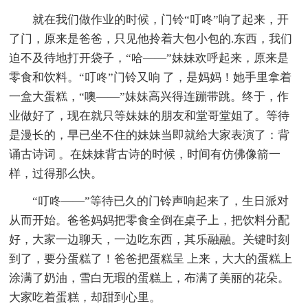
就在我们做作业的时候，门铃“叮咚”响了起来，开
了门，原来是爸爸，只见他拎着大包小包的.东西，我们
迫不及待地打开袋子，“哈——”妹妹欢呼起来，原来是
零食和饮料。“叮咚”门铃又响 了，是妈妈！她手里拿着
一盒大蛋糕，“噢——”妹妹高兴得连蹦带跳。终于，作
业做好了，现在就只等妹妹的朋友和堂哥堂姐了。等待
是漫长的，早已坐不住的妹妹当即就给大家表演了：背
诵古诗词 。在妹妹背古诗的时候，时间有仿佛像箭一
样，过得那么快。
“叮咚——”等待已久的门铃声响起来了，生日派对
从而开始。爸爸妈妈把零食全倒在桌子上，把饮料分配
好，大家一边聊天，一边吃东西，其乐融融。关键时刻
到了，要分蛋糕了！爸爸把蛋糕呈 上来，大大的蛋糕上
涂满了奶油，雪白无瑕的蛋糕上，布满了美丽的花朵。
大家吃着蛋糕，却甜到心里。