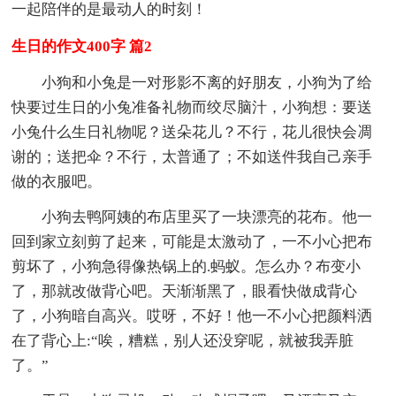
一起陪伴的是最动人的时刻！
生日的作文400字 篇2
小狗和小兔是一对形影不离的好朋友，小狗为了给
快要过生日的小兔准备礼物而绞尽脑汁，小狗想：要送
小兔什么生日礼物呢？送朵花儿？不行，花儿很快会凋
谢的；送把伞？不行，太普通了；不如送件我自己亲手
做的衣服吧。
小狗去鸭阿姨的布店里买了一块漂亮的花布。他一
回到家立刻剪了起来，可能是太激动了，一不小心把布
剪坏了，小狗急得像热锅上的.蚂蚁。怎么办？布变小
了，那就改做背心吧。天渐渐黑了，眼看快做成背心
了，小狗暗自高兴。哎呀，不好！他一不小心把颜料洒
在了背心上:“唉，糟糕，别人还没穿呢，就被我弄脏
了。”