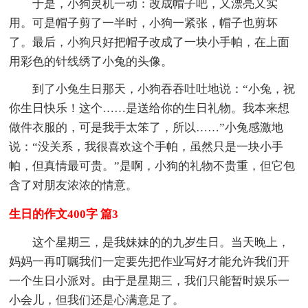
于是，小狗灵机一动：改成帽子吧，又漂亮又实
用。可是帽子剪了一半时，小狗一紧张，帽子也剪坏
了。最后，小狗只好把帽子改成了一块小手帕，在上面
用彩色的针线绣了小兔的头像。
到了小兔生日那天，小狗吞吞吐吐地说：“小兔，祝
你生日快乐！这个……是送给你的生日礼物。我本来想
做件衣服的，可是我手太笨了，所以……”小兔感激地
说：“没关系，我很喜欢这个手帕，虽然只是一块小手
帕，但真情最可贵。”是啊，小狗的礼物不贵重，但它包
含了对朋友浓浓的情意。
生日的作文400字 篇3
这个星期三，是我妹妹的的九岁生日。当天晚上，
妈妈一再叮嘱我们一定要先把作业写好才能允许我们开
一个生日小派对。由于是星期三，我们只能暂时娱乐一
小会儿，但我们还是心满意足了。