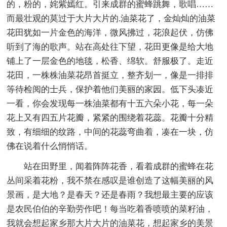
的，粉的，姹紫嫣红。引来成群的蜜蜂跳舞，歌唱……
而最壮观的莫过于大片大片的.油菜花了，金灿灿的油菜
花田犹如一片金色的海洋，微风拂过，花浪起伏，仿佛
听到了海的歌声。站在高处往下望，花田更像是给大地
铺上了一层金色的地毯，松香、绵软。舒服极了。走近
花田，一株株油菜花昂首挺立，整齐划一，像是一排排
等待检阅的士兵，保护着他们美丽的家园。低下头凑近
一看，你会发现每一株油菜都有十五六朵小花，每一朵
花上又有四五片花瓣，紧紧的围绕着花蕊。花瓣十分精
致，有细细的纹路，中间的花蕊弯曲着，凑在一块，仿
佛在说着什么悄悄话。
站在田野里，闻着阵阵花香，看着成群的蜜蜂在花
丛间采着花粉，我不禁在感叹是谁创造了这幅美丽的风
景画，是大地？是春天？还是春雨？我想最主要的应该
是农民伯伯的辛勤劳作吧！每当吃着香喷喷的菜籽油，
我就会想起家乡那大片大片的油菜花，想起家乡的美景