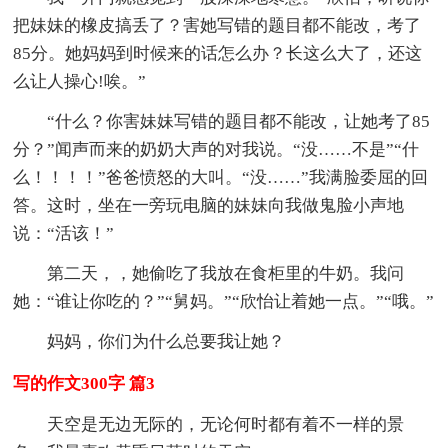
把妹妹的橡皮搞丢了？害她写错的题目都不能改，考了
85分。她妈妈到时候来的话怎么办？长这么大了，还这
么让人操心!唉。”
“什么？你害妹妹写错的题目都不能改，让她考了85
分？”闻声而来的奶奶大声的对我说。“没……不是”“什
么！！！！”爸爸愤怒的大叫。“没……”我满脸委屈的回
答。这时，坐在一旁玩电脑的妹妹向我做鬼脸小声地
说：“活该！”
第二天，，她偷吃了我放在食柜里的牛奶。我问
她：“谁让你吃的？”“舅妈。”“欣怡让着她一点。”“哦。”
妈妈，你们为什么总要我让她？
写的作文300字 篇3
天空是无边无际的，无论何时都有着不一样的景