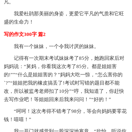
凡。
我爱杜鹃那美丽的身姿，更爱它平凡的气质和它旺
盛的生命力！
写的作文300字 篇2
我有一个妹妹，一个令我讨厌的妹妹。
记得有一次期末考试妹妹考了85分，她跑回家后对
妈妈说：“舅妈，你看我这次考了85分。都是姐姐害
的!””“什么是姐姐害的？”妈妈大吃一惊，“怎么害你的
`?”“姐姐把我的橡皮搞丢了!考试时写错的题目都不能
改，所以被监考老师扣了10分”“哼，我知道了，你赶快
去写作业吧！等姐姐回来后我来问问！”“好的！”
“呵呵！这次考得不错考了98分，等会向妈妈要零花
钱！嘻嘻！”
我一开门就感觉到一股深深地寒意。“欣怡，听说你