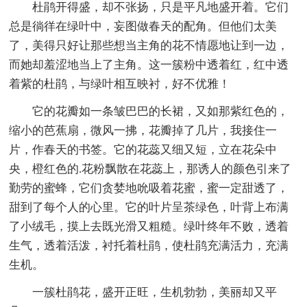
杜鹃开得盛，却不张扬，只是平凡地盛开着。它们
总是徜徉在绿叶中，妄图做春天的配角。但他们太美
了，美得只好让那些想当主角的花不情愿地让到一边，
而她却羞涩地当上了主角。这一簇粉中透着红，红中透
着紫的杜鹃，与绿叶相互映衬，好不优雅！
它的花瓣如一条皱巴巴的长裙，又如那紫红色的，
缩小的芭蕉扇，微风一拂，花瓣掉了几片，我接住一
片，作春天的书签。它的花蕊又细又短，立在花朵中
央，橙红色的.花粉飘散在花蕊上，那诱人的颜色引来了
勤劳的蜜蜂，它们贪婪地吮吸着花蜜，蜜一定甜透了，
甜到了每个人的心里。它的叶片呈茶绿色，叶背上布满
了小绒毛，摸上去既光滑又粗糙。绿叶终年不败，透着
生气，透着活泼，衬托着杜鹃，使杜鹃充满活力，充满
生机。
一簇杜鹃花，盛开正旺，生机勃勃，美丽却又平