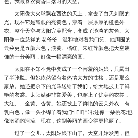
色。我最喜欢黄昏日落时的天空。
太阳像大火球飘在西边的天上，拿去了白天刺眼的
光。现在它是耀眼的亮黄色，穿着一层厚厚的橙色外
衣。整个天空与太阳完美配合，变成了淡淡的灰色。太
阳像一位慈祥的'老爷爷，温和地对着我们笑。他周围的
云朵更是五颜六色，淡黄、橘红、朱红等颜色把天空装
饰的十分美丽，好像一幅漂亮的画。
太阳在不知不觉中变成了一个害羞的姑娘，只露出
了半张脸。但她依然留有着热情大方的性格，还是那么
豪放。她还把余下的光晖送给了我们，给大地披上了鲜
艳的衣裳。太阳姑娘非常爱美，也穿上了优美的衣裳，
大红、、金黄、杏黄。她还披上了鲜艳的云朵外衣，有
乳白色，像一头小绵羊着我们“咩咩”叫;还像一朵桃花;也
像汹涌的河流。现在，这副美丽的画变得更艳丽了。
过了一会儿，太阳姑娘下山了。天空开始发黑，但