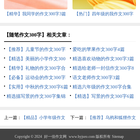
【精华】我同学的作文300字3篇
【热门】四年级的我作文300字
锦集八篇
【随笔作文300字】相关文章：
【推荐】儿童节的作文300字
爱吃的苹果作文300字4篇
四篇
【精选】美丽的小学作文300
精选喜欢动物的作文300字3篇
字4篇
【精华】礼物的作文300字合
精选给老师一封信作文300字8
集10篇
【必备】运动会的作文300字
篇
语文老师作文300字3篇
六篇
【实用】中秋的作文300字6篇
精选六年级的作文300字合集
精选描写景的作文300字集锦
五篇
【精选】写景的作文300字6篇
八篇
上一篇：
【精品】小学年级作文
下一篇：
【推荐】乌鸦和狐狸作文
300字4篇
300字四篇
Copyright © 2024
好一佳作文网
www.hyjseo.com 版权所有
Sitemap