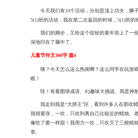
今天我们有10个活动，分别是顶上功夫，狮
5(1)班的活动，我在第二次返回的时候，5(1)
我们的脚步，又给这个缤纷的童年添上了一份
深地印在了脑中了。
儿童节作文300字 篇4
咦？今天怎么这么热闹啊？这么同学在玩游戏
瞧！
哇！有看图猜成语、IQ趣味大挑战、我是神
我走到我是“大肺王”区，看到许多人在那吹
我很紧张，一吹，只吹到离自己比较近的蜡烛。老
像吃了蜜一样甜！我用力一吹，只吹灭了三根蜡
章。