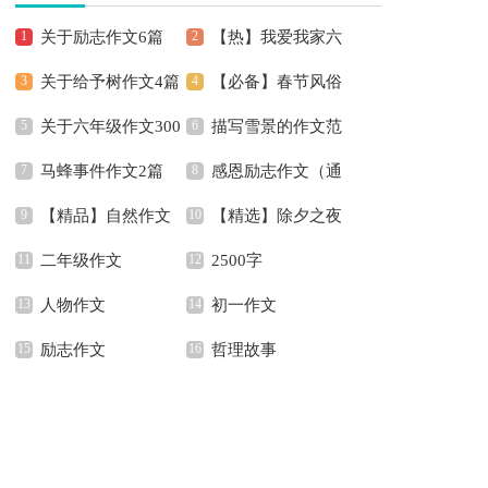
关于励志作文6篇
【热】我爱我家六
关于给予树作文4篇
【必备】春节风俗
年级作文
关于六年级作文300
描写雪景的作文范
作文600字锦集6篇
马蜂事件作文2篇
感恩励志作文（通
字合集8篇
文
【精品】自然作文
【精选】除夕之夜
用7篇）
二年级作文
2500字
五篇
作文200字合集8篇
人物作文
初一作文
励志作文
哲理故事