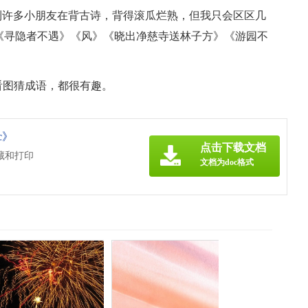
到许多小朋友在背古诗，背得滚瓜烂熟，但我只会区区几
《寻隐者不遇》《风》《晓出净慈寺送林子方》《游园不
看图猜成语，都很有趣。
c》
点击下载文档
藏和打印
文档为doc格式