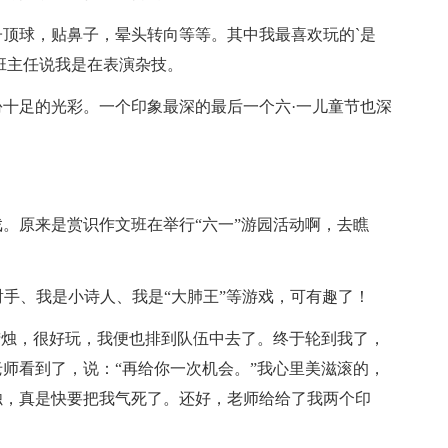
子顶球，贴鼻子，晕头转向等等。其中我最喜欢玩的`是
班的班主任说我是在表演杂技。
十足的光彩。一个印象最深的最后一个六·一儿童节也深
。原来是赏识作文班在举行“六一”游园活动啊，去瞧
射手、我是小诗人、我是“大肺王”等游戏，可有趣了！
蜡烛，很好玩，我便也排到队伍中去了。终于轮到我了，
师看到了，说：“再给你一次机会。”我心里美滋滚的，
烛，真是快要把我气死了。还好，老师给给了我两个印