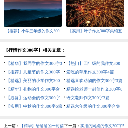
篇
【推荐】小学三年级的作文300
【实用】叶子作文300字集锦五
字9篇
篇
【抒情作文300字】相关文章：
【精华】我同学的作文300字3
【热门】四年级的我作文300
篇
【推荐】儿童节的作文300字
字锦集八篇
爱吃的苹果作文300字4篇
四篇
【精选】美丽的小学作文300
精选喜欢动物的作文300字3篇
字4篇
【精华】礼物的作文300字合
精选给老师一封信作文300字8
集10篇
【必备】运动会的作文300字
篇
语文老师作文300字3篇
六篇
【实用】中秋的作文300字6篇
精选六年级的作文300字合集
五篇
上一篇：
【精华】给爸爸的一封信
下一篇：
实用的同桌的作文300字5