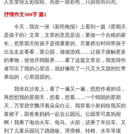
人生变得五彩缤纷。而那一抹彩色，只因你而闪亮。
抒情作文300字 篇2
今天，我在一张《新民晚报》上看到一篇《星期天
是孩子的》文章，文章的意思是说：要做一个合格的家
长，把星期天给孩子是很重要的。尽量挤出时间带孩子
出去走走看看，逛公园，做做游戏……让孩子接触更多
的事物，使他开阔眼界……看了这篇文章后，我觉得作
者写出了我的心里话，就好像吃了一只又大又甜的红苹
果似的，心里甜甜的。
我坐在沙发上，看了一遍又一遍，想想作者的话，
再想想我的星期天，想着，想着……一个晴朗的星期
天，万里碧空飘浮着朵朵白云。我穿着小舅妈给我买的
黄裙子，跟爸爸妈妈一起去公园玩。公园里可真热闹
啊！我乘了电动火车、电马、火箭，还乘了羊拉车。又
到了儿童乐园玩了跷跷板、滑滑梯、转椅、水车等项