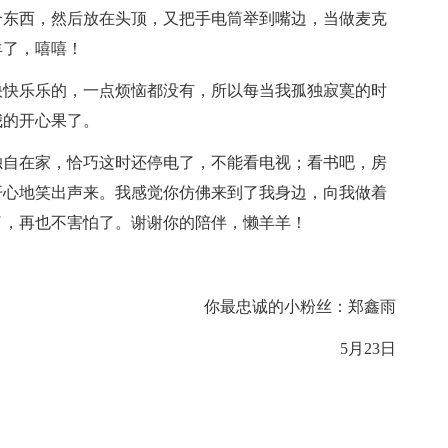
个东西，然后放在头顶，又把手电筒举到嘴边，当做麦克
羊了，嘻嘻！
快快乐乐的，一点烦恼都没有，所以每当我孤独寂寞的时
我的开心果了。
独自在家，恰巧这时还停电了，不能看电视；看书吧，房
开心地笑出声来。我感觉你仿佛来到了我身边，向我做着
了，再也不害怕了。谢谢你的陪伴，懒羊羊！
你最忠诚的小粉丝：郑鑫雨
5月23日