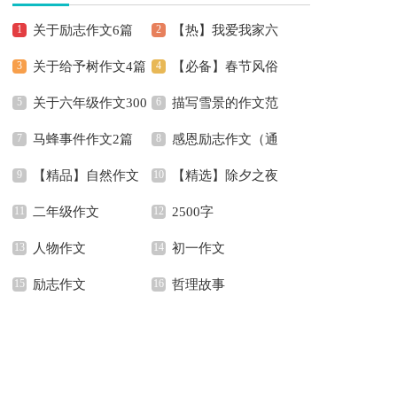
关于励志作文6篇
【热】我爱我家六
关于给予树作文4篇
【必备】春节风俗
年级作文
关于六年级作文300
描写雪景的作文范
作文600字锦集6篇
马蜂事件作文2篇
感恩励志作文（通
字合集8篇
文
【精品】自然作文
【精选】除夕之夜
用7篇）
二年级作文
2500字
五篇
作文200字合集8篇
人物作文
初一作文
励志作文
哲理故事