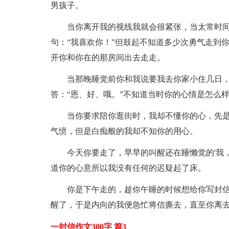
男孩子。
当你离开我的视线我就会很紧张，当太常时
句：“我喜欢你！”但鼓起不知道多少次勇气走到
开你和你在的那房间出去走走。
当那晚睡觉前你和我说要我去你家小住几日
答：“恩、好、哦。”不知道当时你的心情是怎么
当你要求陪你逛街时，我却不懂你的心，先
气愤，但是白痴般的我却不知你的用心。
今天你要走了，早早的叫醒还在睡懒觉的'我
道你的心意所以我没有任何的迟疑起了床。
你是下午走的，趁你午睡的时候想给你写封
醒了，于是内向的我便急忙将信撕去，直至你离
一封信作文300字 篇3