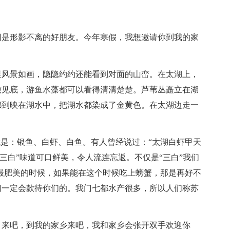
旧是形影不离的好朋友。今年寒假，我想邀请你到我的家
里风景如画，隐隐约约还能看到对面的山峦。在太湖上，
澈见底，游鱼水藻都可以看得清清楚楚。芦苇丛矗立在湖
都到映在湖水中，把湖水都染成了金黄色。在太湖边走一
就是：银鱼、白虾、白鱼。有人曾经说过：“太湖白虾甲天
“三白”味道可口鲜美，令人流连忘返。不仅是“三白”我们
最肥美的时候，如果能在这个时候吃上螃蟹，那是再好不
们一定会款待你们的。我门七都水产很多，所以人们称苏
。来吧，到我的家乡来吧，我和家乡会张开双手欢迎你