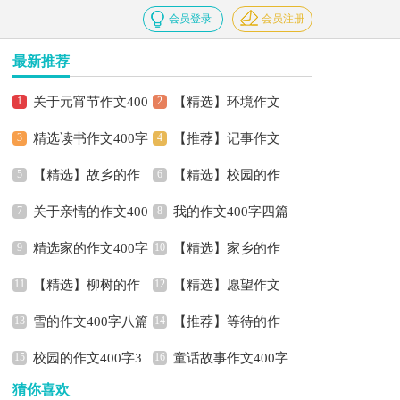
会员登录
会员注册
最新推荐
关于元宵节作文400
【精选】环境作文
精选读书作文400字
【推荐】记事作文
字3篇
400字四篇
【精选】故乡的作
【精选】校园的作
汇编8篇
400字合集6篇
关于亲情的作文400
我的作文400字四篇
文400字4篇
文400字4篇
精选家的作文400字
【精选】家乡的作
字汇编7篇
【精选】柳树的作
【精选】愿望作文
四篇
文400字9篇
雪的作文400字八篇
【推荐】等待的作
文400字4篇
400字五篇
校园的作文400字3
童话故事作文400字
文400字四篇
猜你喜欢
篇
汇总七篇