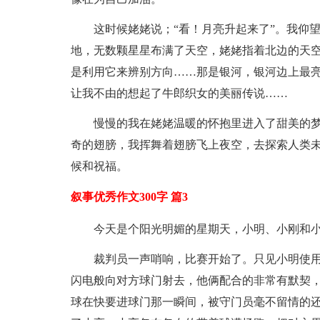
这时候姥姥说；“看！月亮升起来了”。我仰
地，无数颗星星布满了天空，姥姥指着北边的天
是利用它来辨别方向……那是银河，银河边上最
让我不由的想起了牛郎织女的美丽传说……
慢慢的我在姥姥温暖的怀抱里进入了甜美的
奇的翅膀，我挥舞着翅膀飞上夜空，去探索人类
候和祝福。
叙事优秀作文300字 篇3
今天是个阳光明媚的星期天，小明、小刚和
裁判员一声哨响，比赛开始了。只见小明使
闪电般向对方球门射去，他俩配合的非常有默契
球在快要进球门那一瞬间，被守门员毫不留情的