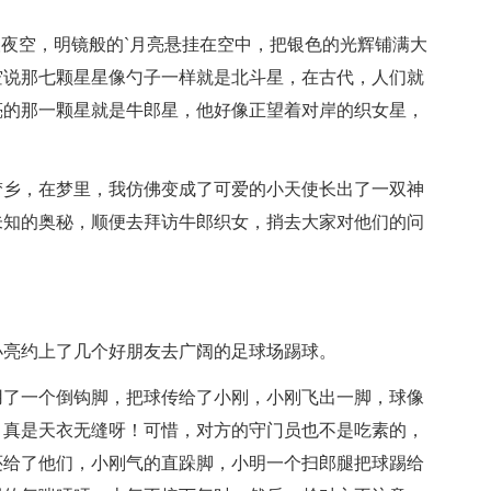
望夜空，明镜般的`月亮悬挂在空中，把银色的光辉铺满大
空说那七颗星星像勺子一样就是北斗星，在古代，人们就
亮的那一颗星就是牛郎星，他好像正望着对岸的织女星，
梦乡，在梦里，我仿佛变成了可爱的小天使长出了一双神
未知的奥秘，顺便去拜访牛郎织女，捎去大家对他们的问
小亮约上了几个好朋友去广阔的足球场踢球。
用了一个倒钩脚，把球传给了小刚，小刚飞出一脚，球像
，真是天衣无缝呀！可惜，对方的守门员也不是吃素的，
还给了他们，小刚气的直跺脚，小明一个扫郎腿把球踢给