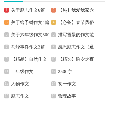
关于励志作文6篇
【热】我爱我家六
关于给予树作文4篇
【必备】春节风俗
年级作文
关于六年级作文300
描写雪景的作文范
作文600字锦集6篇
马蜂事件作文2篇
感恩励志作文（通
字合集8篇
文
【精品】自然作文
【精选】除夕之夜
用7篇）
二年级作文
2500字
五篇
作文200字合集8篇
人物作文
初一作文
励志作文
哲理故事