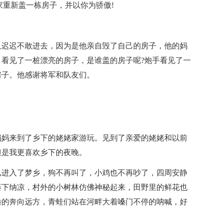
家重新盖一栋房子，并以你为骄傲!
又迟迟不敢进去，因为是他亲自毁了自己的房子，他的妈
看见了一桩漂亮的房子，是谁盖的房子呢?炮手看见了一
房子。他感谢将军和队友们。
妈妈来到了乡下的姥姥家游玩。见到了亲爱的姥姥和以前
但是我更喜欢乡下的夜晚。
已进入了梦乡，狗不再叫了，小鸡也不再吵了，四周安静
藤下纳凉，村外的小树林仿佛神秘起来，田野里的鲜花也
倦的奔向远方，青蛙们站在河畔大着嗓门不停的呐喊，好