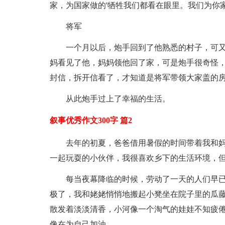
家，为国家做的'牺牲我们都看在眼里。我们为你
将军
一个月以后，炮手回到了他熟悉的村子，可
妈看见了他，妈妈领他回了家，可是炮手很奇怪，
封信，拆开信看了，才知道是将军带领大家盖的
从此炮手过上了幸福的生活。
叙事优秀作文300字 篇2
去年的初夏，爸爸借用暑假的时间带着我和
一起玩耍的小伙伴，我很喜欢乡下的生活环境，
每当夜幕降临的时候，劳动了一天的人们早
极了，我和姥姥悄悄地搬起小凳坐在院子里的瓜
散发着淡淡清香，小河像一个淘气的娃娃不知疲
像在为自己加油。