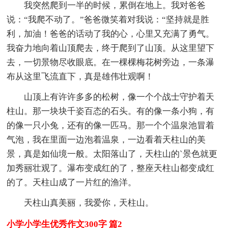
我突然爬到一半的时候，累倒在地上。我对爸爸
说：“我爬不动了。”爸爸微笑着对我说：“坚持就是胜
利，加油！爸爸的话动了我的心，心里又充满了勇气。
我奋力地向着山顶爬去，终于爬到了山顶。从这里望下
去，一切景物尽收眼底。在一棵棵梅花树旁边，一条瀑
布从这里飞流直下，真是雄伟壮观啊！
山顶上有许许多多的松树，像一个个战士守护着天
柱山。那一块块千姿百态的石头。有的像一条小狗，有
的像一只小兔，还有的像一匹马。那一个个温泉池冒着
气泡，我在里面一边泡着温泉，一边看着天柱山的美
景，真是如仙境一般。太阳落山了，天柱山的`景色就更
加秀丽壮观了。瀑布变成红的了，整座天柱山都变成红
的了。天柱山成了一片红的渔洋。
天柱山真美丽，我爱你，天柱山。
小学小学生优秀作文300字 篇2