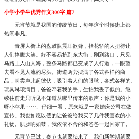
小学小学生优秀作文300字 篇7
元宵节就是我国的传统节日，每年这个时候街上都
热闹非凡。
青屏大街上的盘鼓队震耳欲聋，抬花轿的人扭得让
人们捧腹大笑。好不容易挤到东大街，刚到路口，只见
马路上人山人海，整条马路都已变成了人行道，一眼望
去看不见人流的尽头。街道两旁摆满了各式各样的商
品，叫卖声此起彼伏，吸引着人们的眼球，各式各样的.
玩具琳琅满目，爸爸牵着我的手，生怕我丢了似的。继
续往前走只听见不知道从哪里传来的歌声：你是我的小
呀小苹果······。仔细一看，原来就是一家婚庆公司在做
宣传。我也如愿以偿的让爸爸给我买了几件我喜欢的小
礼物。肌肠响如鼓，我依依不舍的和爸爸一起回家了。
元宵节已过，春节也就要结束了。我们新学期就要