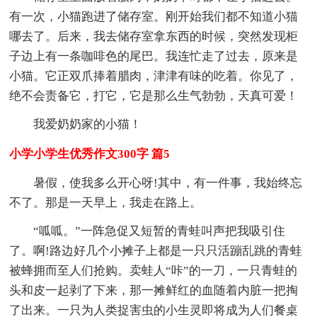
有一次，小猫跑进了储存室。刚开始我们都不知道小猫
哪去了。后来，我去储存室拿东西的时候，突然发现柜
子边上有一条咖啡色的尾巴。我连忙走了过去，原来是
小猫。它正双爪捧着腊肉，津津有味的吃着。你见了，
绝不会责备它，打它，它是那么生气勃勃，天真可爱！
我爱奶奶家的小猫！
小学小学生优秀作文300字 篇5
暑假，使我多么开心呀!其中，有一件事，我始终忘
不了。那是一天早上，我走在路上。
“呱呱。”一阵急促又短暂的青蛙叫声把我吸引住
了。啊!路边好几个小摊子上都是一只只活蹦乱跳的青蛙
被蜂拥而至人们抢购。卖蛙人“咔”的一刀，一只青蛙的
头和皮一起剥了下来，那一摊鲜红的血随着内脏一把掏
了出来。一只为人类捉害虫的小生灵即将成为人们餐桌