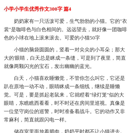
小学小学生优秀作文300字 篇4
奶奶家有一只活泼可爱，生气勃勃的小猫。它的"衣
裳"是咖啡色与白色相间的。远远望去，就好像一团咖啡
色的小球在地上滚来滚去。可爱的小猫50字
小猫的脑袋圆圆的，竖着一对尖尖的小耳朵；那大
大的'眼睛，白天总是眯成一条缝，可是到了夜里，简直
就像两颗闪光的宝石，发出幽幽的蓝光。
白天，小猫喜欢睡懒觉，不管你怎么叫它，它还是
趴在原地一动不动，眼睛眯成一条细线，继续是睡懒
觉。可是，要是抓起老鼠来，它就瞪着"绿灯笼"似的大
眼睛，东瞧瞧西看看，时不时还在房间里巡视。真像是
一位坚守岗位的巡警，时时准备着战斗。它的动作又非
常麻利，简直就跟闪电一样。
储存室里面放着腊肉，奶奶平时都不让小猫进去。