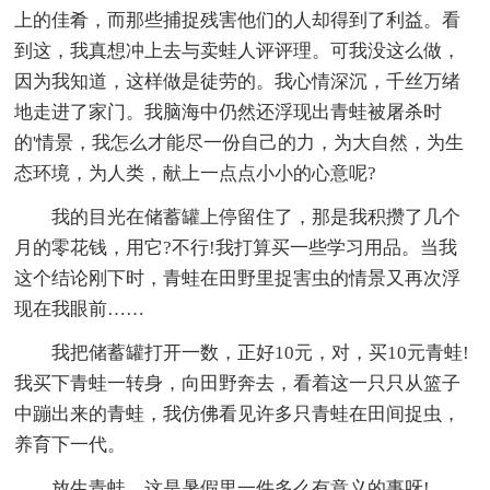
上的佳肴，而那些捕捉残害他们的人却得到了利益。看
到这，我真想冲上去与卖蛙人评评理。可我没这么做，
因为我知道，这样做是徒劳的。我心情深沉，千丝万绪
地走进了家门。我脑海中仍然还浮现出青蛙被屠杀时
的'情景，我怎么才能尽一份自己的力，为大自然，为生
态环境，为人类，献上一点点小小的心意呢?
我的目光在储蓄罐上停留住了，那是我积攒了几个
月的零花钱，用它?不行!我打算买一些学习用品。当我
这个结论刚下时，青蛙在田野里捉害虫的情景又再次浮
现在我眼前……
我把储蓄罐打开一数，正好10元，对，买10元青蛙!
我买下青蛙一转身，向田野奔去，看着这一只只从篮子
中蹦出来的青蛙，我仿佛看见许多只青蛙在田间捉虫，
养育下一代。
放生青蛙，这是暑假里一件多么有意义的事呀!