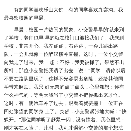
有的同学喜欢乐山大佛，有的同学喜欢九寨沟。我
最喜欢校园的早晨。
早晨，校园一片热闹的景象。小交警早早的'就来到
了学校，老师也早 早的就在校门口迎接我们了。我来到
学校，非常开心。我左蹦蹦，右跳跳，一会儿跳出路
队，一会儿就像一位醉汉横冲直撞。这时，一位小交警
向我走了过来。我一 想：不好，我要被抓了。果然不出
所料，那位小交警把我请了出去，说：“同学，请你以后
不要在路队里玩了，这样不光容易出危险，还给其他同
学带来麻烦。我只 好无奈的点了点头，心里却想：你有
什么神气的，等明天我当了小交警不把你抓出来才怪。
这时，有一辆汽车冲了过去，眼看着就要撞上一位正在
四处张望的同学身 上了。突然，小交警紧张地大喊：“快
躲开。”那位同学听了赶紧一闪，没有撞着。我心里想：
刚才实在太险了。此时，我刚才误解小交警的那个想法