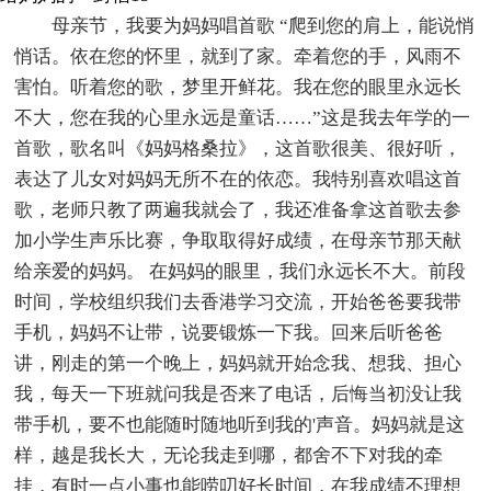
母亲节，我要为妈妈唱首歌 “爬到您的肩上，能说悄
悄话。依在您的怀里，就到了家。牵着您的手，风雨不
害怕。听着您的歌，梦里开鲜花。我在您的眼里永远长
不大，您在我的心里永远是童话……”这是我去年学的一
首歌，歌名叫《妈妈格桑拉》，这首歌很美、很好听，
表达了儿女对妈妈无所不在的依恋。我特别喜欢唱这首
歌，老师只教了两遍我就会了，我还准备拿这首歌去参
加小学生声乐比赛，争取取得好成绩，在母亲节那天献
给亲爱的妈妈。 在妈妈的眼里，我们永远长不大。前段
时间，学校组织我们去香港学习交流，开始爸爸要我带
手机，妈妈不让带，说要锻炼一下我。回来后听爸爸
讲，刚走的第一个晚上，妈妈就开始念我、想我、担心
我，每天一下班就问我是否来了电话，后悔当初没让我
带手机，要不也能随时随地听到我的'声音。妈妈就是这
样，越是我长大，无论我走到哪，都舍不下对我的牵
挂，有时一点小事也能唠叨好长时间，在我成绩不理想