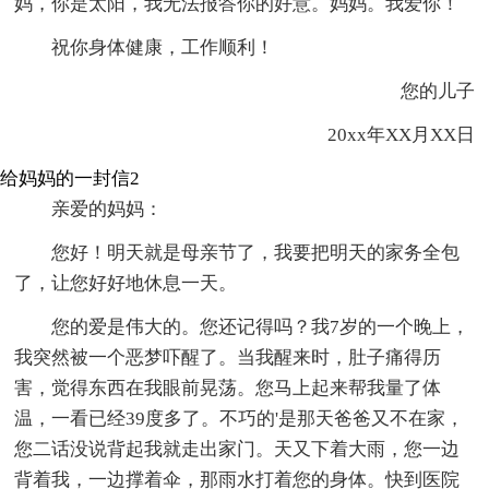
妈，你是太阳，我无法报答你的好意。妈妈。我爱你！
祝你身体健康，工作顺利！
您的儿子
20xx年XX月XX日
给妈妈的一封信2
亲爱的妈妈：
您好！明天就是母亲节了，我要把明天的家务全包
了，让您好好地休息一天。
您的爱是伟大的。您还记得吗？我7岁的一个晚上，
我突然被一个恶梦吓醒了。当我醒来时，肚子痛得历
害，觉得东西在我眼前晃荡。您马上起来帮我量了体
温，一看已经39度多了。不巧的'是那天爸爸又不在家，
您二话没说背起我就走出家门。天又下着大雨，您一边
背着我，一边撑着伞，那雨水打着您的身体。快到医院