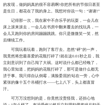
的发现，做妈妈真的很不容易啊!你把所有的节假日甚至
是生日，都花在了我的身上。我想对你说一句：“谢谢!”
记得那一次，我在家中不亦乐乎的玩耍，一会儿在
床上滚来滚去，一会儿在书房中翻来覆去的找玩具，一
会儿又跑到你的房间蹦蹦跳跳。你只是微微笑一笑，然
后继续工作。
可我玩着玩着，跑到了客厅去。忽然“砰”的一声，
我竟然将您最喜爱的花瓶打碎了!就在这0.01秒之后，我
立刻意识到了自己闯了大祸。这时说什么都已经晚了，
我心里知道，把妈妈的花瓶打碎了，那可是做什么都无
济于事。我只得自认倒霉，满脸委屈的'站在一旁，心中
紧张的像十五个吊桶打水——七上八下，头上都直冒
汗。
可万万没想到的是，你竟然没责怪我，还担心地
说：“怎么样了，有没受伤?”然后立刻用扫帚将碎片扫干