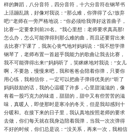
样的舞蹈，八分音符，四分音符，十六分音符在钢琴书
上活蹦乱跳，好像对我说：“那么难，你弹得了么?放弃
吧!”老师在一旁严格地说：“你必须给我弹好这首曲子，
比赛一定要拿到前20名。”我心里想：老师要求真高那!
怎么办，怎么可能弹得到那么难的曲，而且还要背出来
去比赛?下课了，我灰心丧气地对妈妈说：“我不想学弹
钢琴了，老师布置一首超乎我能力的歌曲让我去比赛，
我不可能弹得出来!”妈妈听了，笑眯眯地对我说：“女儿
啊，不要急，慢慢来吧，我和爸爸会陪着你弹，只要你
用心练，我相信你，一定可以把曲子弹得优美的!”听了
妈妈鼓励的话，我的心温暖了许多，心里甜滋滋的，像
有着一股巧克力的味道，甜甜的，甜中又有些苦苦的滋
味，真暖人，即使那时是寒冷的冬天，但是我却感到十
分暖和。在接下来的日子里，我认真地按照老师的要求
去做，你们每天就在我身边陪着我弹，当我一次次弹得
不好的时候，你们总是说：“没关系，再来一次，我相信