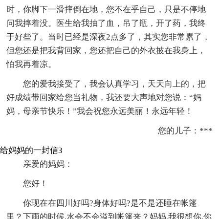
时，你脚下一滑摔倒在地，您不在乎自己，只是不停地
问我摔着没。医生给我抽了血，吊了瓶，开了药，我终
于好些了。当时已经是深夜2点多了，其实您非常累了，
但您还是把我背回家，您还把自己的外衣披在我身上，
怕我再着凉。
您的爱我接受了，我会认真学习，天天向上的，把
好成绩带回家给您当礼物，我还要大声地对您说：“妈
妈，母亲节快乐！”我会祝您永远美丽！永远年轻！
您的儿子：***
给妈妈的一封信3
亲爱的妈妈：
您好！
你现在在四川好吗?身体好吗?是不是还睡在帐篷
里？下雨的时候,水会不会溢到帐篷来？妈妈,我很想你,你