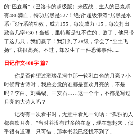
的“巴森斯”（巴洛卡的超级版）来应战，主人的巴森斯
有486滴血，特功居然是527！绝招“超级浪涛”居然是水
系+飞行系的功效，威力155，每次威力+15，每次打出
致命几率+30！当然，里特斯是扛不住的，败了，他只带
了这几只，我们赢了！我升到了28级，学会了“尘土飞
扬”，我很高兴。不过，却发生了一件恐怖事件......
日记作文400字 篇7
你是否仰望过璀璨星河中那一轮乳白色的月亮？小
时候背古诗时，我总会觉的谁都是喜欢月亮的，不是
吗？李白、刘禹锡、王安石……这一个个，不都是写过
月亮的大诗人吗？
记得有一次看书时，无意中看见一句话：“孤独的人
都喜欢月亮。”当时并没有过多的在意，现在想起来，似
乎很有道理。只可惜，那本书我已经找不到了。