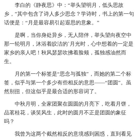
李白的《静夜思》中：“举头望明月，低头思故
乡，”其中包含了诗人多少思念？学诗时，书上的第一句
话便是：“月是最容易引起遐思的意象。”
是啊，当你身处异乡，无人陪伴，举头望向夜空中
那一轮明月，沐浴着皎洁的`月光时，心中想着的一定是
家乡的亲人吧！秋风瑟瑟吹拂着脸颊，孤独感油然而
生。
月的第一个标签是“思念与孤独”，而她的第二个标
签，似乎与第一个多少有些相反的意思——“团圆”。虽
然别扭，但这似乎是最合适的形容词了。
中秋月明，全家团聚在圆圆的月亮下，吃着月饼，
品茗桂花，谈笑风生，此时的圆月不正是团圆的象征
吗？
我曾为这两个截然相反的意境感到困惑，直到看见