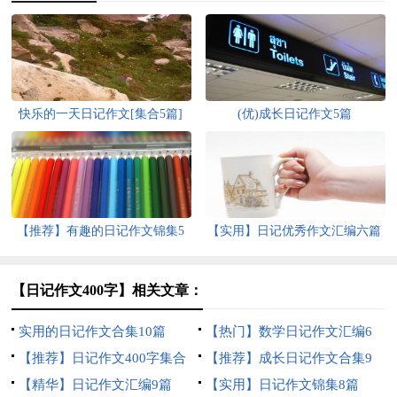
快乐的一天日记作文[集合5篇]
(优)成长日记作文5篇
【推荐】有趣的日记作文锦集5
【实用】日记优秀作文汇编六篇
篇
【日记作文400字】相关文章：
实用的日记作文合集10篇
【热门】数学日记作文汇编6
【推荐】日记作文400字集合
篇
【推荐】成长日记作文合集9
十篇
【精华】日记作文汇编9篇
篇
【实用】日记作文锦集8篇