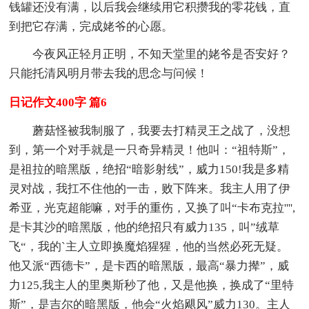
钱罐还没有满，以后我会继续用它积攒我的零花钱，直
到把它存满，完成姥爷的心愿。
今夜风正轻月正明，不知天堂里的姥爷是否安好？
只能托清风明月带去我的思念与问候！
日记作文400字 篇6
蘑菇怪被我制服了，我要去打精灵王之战了，没想
到，第一个对手就是一只奇异精灵！他叫：“祖特斯”，
是祖拉的暗黑版，绝招“暗影射线”，威力150!我是多精
灵对战，我扛不住他的一击，败下阵来。我主人用了伊
希亚，光克超能嘛，对手的重伤，又换了叫“卡布克拉'''',
是卡其沙的暗黑版，他的绝招只有威力135，叫”绒草
飞“，我的`主人立即换魔焰猩猩，他的当然必死无疑。
他又派“西德卡”，是卡西的暗黑版，最高“暴力撵”，威
力125,我主人的里奥斯秒了他，又是他换，换成了“里特
斯”，是吉尔的暗黑版，他会“火焰飓风”威力130。主人