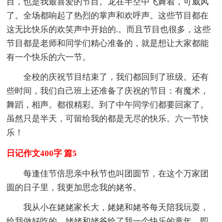
目，也是我最喜爱的节目。龙在半空中飞舞着，可威风
了。全场都响起了热烈的掌声和欢呼声。这些节目都在
这无比快乐的欢笑声中开始的.。而且节目也很多，这些
节目都是老师和同学们精心准备的，就是想让大家都能
有一个快乐的六一节。
全校的庆祝节目结束了，我们都回到了班级。还有
些时间，我们自己班上还准备了庆祝的节目：有魔术，
舞蹈，相声。都很精彩。到了中午同学们都要回家了。
虽然只是半天，可留给我的都是无尽的快乐。六一节快
乐！
日记作文400字 篇5
每逢佳节倍思亲中秋节也叫团圆节，在这个万家团
圆的日子里，我更加思念我的姥爷。
我从小在姥姥家长大，姥姥和姥爷每天陪我玩耍，
给我做好吃的。姥姥和姥爷给了我一个快乐的童年。即