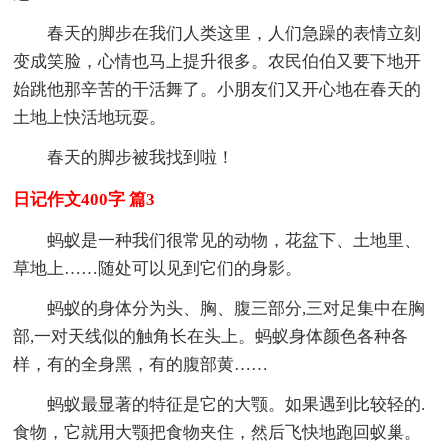
春天的脚步在我们人类这里，人们急躁的表情立刻
变成笑脸，心情也马上提升很多。农民伯伯又要下地开
始跳他那辛苦的干活舞了。小朋友们又开心地在春天的
土地上快活地玩耍。
春天的脚步被我找到啦！
日记作文400字 篇3
蚂蚁是一种我们很常见的动物，花盆下、土地里、
草地上……随处可以见到它们的身影。
蚂蚁的身体分为头、胸、腹三部分,三对足集中在胸
部,一对天线似的触角长在头上。蚂蚁身体颜色各种各
样，有的全身黑，有的腹部黄……
蚂蚁最显著的特征是它的大颚。如果遇到比较轻的.
食物，它就用大颚把食物夹住，然后飞快地跑回蚁巢。