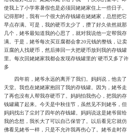
使我上了小学寒暑假也是必须回姥姥家住上一些日子。
记得那时，我有一个很大的存钱罐在姥姥家，总想把它
早点存满。可是，我的硬币太少了，攒了好久依然就那
几个，姥爷最知道我的心思了，就对我说他一定帮我存
满。于是，姥爷每次买豆腐都会拿20元钱的整钱，让卖
豆腐的人找硬币，然后捧回一大把硬币放到我的存钱罐
里。每次回姥姥家我都会发现存钱罐里的`硬币又多了许
多
四年前，姥爷永远的离开了我们。妈妈说，他去了
天堂。我也在姥姥家抱回了我的存钱罐。因为，姥爷走
了再也没有人帮我存硬币了。妈妈怕我伤心，把我的存
钱罐藏了起来。今天是中秋佳节，虽然见不到姥爷，但
妈妈找出了尘封了四年的存钱罐。妈妈说这是姥爷留给
我的念想，我长大了可以自己保管了。以后看见它就仿
佛看见姥爷一样，只是不允许我再伤心了。姥爷走时存