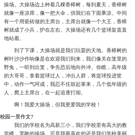
操场。大操场边上种着几棵香樟树，每到夏天，香樟树
就像一座凉席，像一把大伞，供我们在下面乘凉。中间
有一个用瓷砖做的主席台，主席台就像一个大王，香樟
树就成了小兵，护在左右。大操场还有几个篮球架直直
地站着。
到了下课，大操场就是我们玩耍的天地。香樟树的
树叶沙沙作响像是在欢迎我们到来，我们像关在笼里的
野兔，一听到出笼，争先恐后地向外冲。你瞧，高年级
的大哥哥，拿着篮球过人，冲出人群，将篮球投进筐
中，动作一气呵成，我忍不住鼓起掌来，几个低年级的
人，爬上主席台，在一起追逐打闹。
啊！我爱大操场，但我更爱我的学校！
校园一景作文7
我们的学校名为高新三小，我们学校里有高大的教
学楼，宽敞的操场。可是我最喜欢的还是我们学校美丽