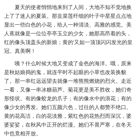
夏天的使者悄悄地来到了人间，大地不知不觉地换
上了了迷人的夏装。那韭菜莲纤细的叶子中星星点点地
显出一些白色的小花，给人一种清淡、高雅的感觉。美
人蕉就像是一位位亭亭玉立的少女，她那高昂着的头，
红的像头顶盖头的新娘；黄的'又如一顶顶闪闪发光的皇
冠。真美啊！
咦？什么时候大地又变成了金色的海洋。哦，原来
是秋姑娘捣的鬼，就连平时不起眼的小草也改装换貌
了。那一串红远远望去就像一堆熊熊燃烧的烈火。走近
一看，又像一串冰糖葫芦。菊花更是美不胜收，她们奇
形怪状。有的像蛟龙的爪子；有的像水中的浪花；有的
像少女的秀发。她们五颜六色，过往的人都赞不绝口。
黄的花高洁，白的花淡雅，紫红色的花热烈而深沉，婆
婆娑娑，在秋风中正开的烂漫。她们不畏严寒，在冬天
中也竟相开放。