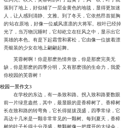
落到了地上，好似铺了一层金黄色的地毯，显得更加迷
人，让人感到清静、文雅。到了冬天，它依然昂首挺胸
的'站在原地，好像一位威风凛凛的大将军。枝叶已经掉
光了，当万物沉睡时，它却屹立在狂风之中，显示出它
英雄的本色。有是下起霜雪和雾松，它由像一位披着漂
亮银装的少女在地上翩翩起舞。
芙蓉树啊！你是那麽热情奔放，你是那麽完美无
缺，你是那麽的四季分明，又有那麽强的生命力，我爱
你校园的芙蓉树！
校园一景作文3
在学校的东边，有一条致和路。拐入致和路要数眼
前一片绿意盎然，其中，最显眼的是香樟树了。香樟树
长在致和路的转弯角，它长得挺拔茂盛，四季常绿，它
高达十几米是一颗非常常见的一颗树。每到夏天，香樟
树的叶子长得十分茂盛，整颗树像一把撑开的大绿伞，