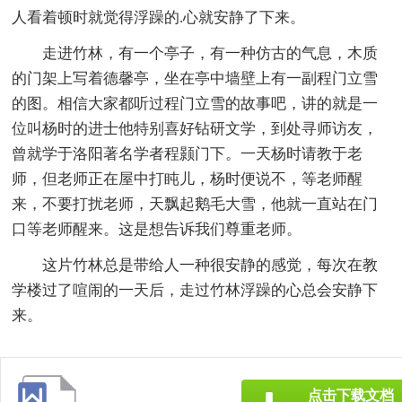
人看着顿时就觉得浮躁的.心就安静了下来。
走进竹林，有一个亭子，有一种仿古的气息，木质
的门架上写着德馨亭，坐在亭中墙壁上有一副程门立雪
的图。相信大家都听过程门立雪的故事吧，讲的就是一
位叫杨时的进士他特别喜好钻研文学，到处寻师访友，
曾就学于洛阳著名学者程颢门下。一天杨时请教于老
师，但老师正在屋中打盹儿，杨时便说不，等老师醒
来，不要打扰老师，天飘起鹅毛大雪，他就一直站在门
口等老师醒来。这是想告诉我们尊重老师。
这片竹林总是带给人一种很安静的感觉，每次在教
学楼过了喧闹的一天后，走过竹林浮躁的心总会安静下
来。
点击下载文档