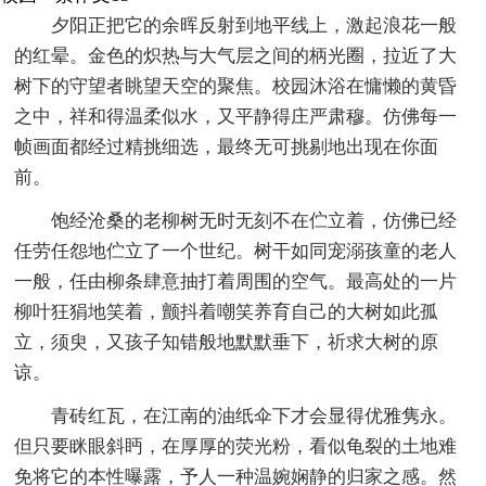
夕阳正把它的余晖反射到地平线上，激起浪花一般
的红晕。金色的炽热与大气层之间的柄光圈，拉近了大
树下的守望者眺望天空的聚焦。校园沐浴在慵懒的黄昏
之中，祥和得温柔似水，又平静得庄严肃穆。仿佛每一
帧画面都经过精挑细选，最终无可挑剔地出现在你面
前。
饱经沧桑的老柳树无时无刻不在伫立着，仿佛已经
任劳任怨地伫立了一个世纪。树干如同宠溺孩童的老人
一般，任由柳条肆意抽打着周围的空气。最高处的一片
柳叶狂狷地笑着，颤抖着嘲笑养育自己的大树如此孤
立，须臾，又孩子知错般地默默垂下，祈求大树的原
谅。
青砖红瓦，在江南的油纸伞下才会显得优雅隽永。
但只要眯眼斜眄，在厚厚的荧光粉，看似龟裂的土地难
免将它的本性曝露，予人一种温婉娴静的归家之感。然