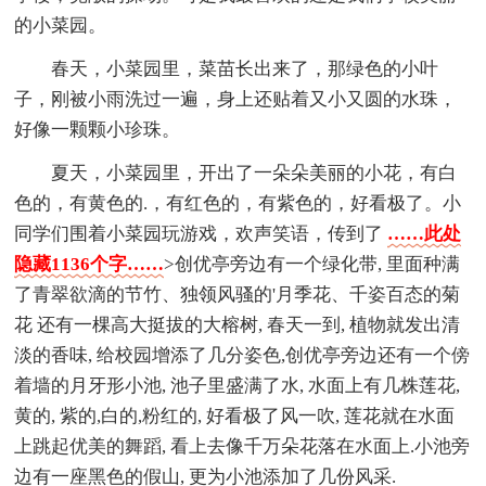
的小菜园。
春天，小菜园里，菜苗长出来了，那绿色的小叶
子，刚被小雨洗过一遍，身上还贴着又小又圆的水珠，
好像一颗颗小珍珠。
夏天，小菜园里，开出了一朵朵美丽的小花，有白
色的，有黄色的.，有红色的，有紫色的，好看极了。小
同学们围着小菜园玩游戏，欢声笑语，传到了
……此处
隐藏1136个字……
>创优亭旁边有一个绿化带, 里面种满
了青翠欲滴的节竹、独领风骚的'月季花、千姿百态的菊
花 还有一棵高大挺拔的大榕树, 春天一到, 植物就发出清
淡的香味, 给校园增添了几分姿色,创优亭旁边还有一个傍
着墙的月牙形小池, 池子里盛满了水, 水面上有几株莲花,
黄的, 紫的,白的,粉红的, 好看极了风一吹, 莲花就在水面
上跳起优美的舞蹈, 看上去像千万朵花落在水面上.小池旁
边有一座黑色的假山, 更为小池添加了几份风采.