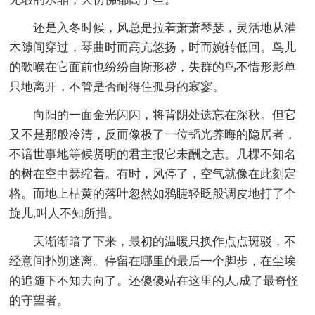
还是入冬时候，风总是拉着萧萧琴瑟，灵活地从灌
木隙间穿过，琴曲时而高亢悠扬，时而婉转低回。鸟儿
的歌喉在它面前也纷纷自惭形秽，失群的鸟不惜形影单
只地离开，不管是否耐得住孤身的寂寥。
向阳的一面金光闪闪，将背阴处遗忘在深秋。但它
又不是那般冷清，反而像极了一位韬光养晦的隐居者，
不谙世事地等候贤明的君主报它未酬之志。几棵不知名
的树在空中瑟缩着。有时，风停了，空气就像在此刻定
格。而地上枯黄的落叶忽然如鸦睫轻眨般调皮地打了个
旋儿,叫人不知所措。
天渐渐暗了下来，最初的温暖只换作点点斑驳，不
经意间扑朔迷离。停留在哪里的最后一个脚步，在尘埃
的追随下不知去向了。还傻傻站在这里的人,成了最奇怪
的守望者。