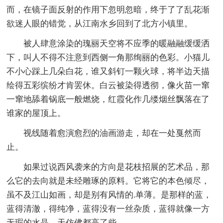
而，在镜子面反射的作用下忽明忽暗，终于了了乱花渐
欲迷人眼的错觉，从江南水乡回到了北方小镇里。
被人肆意涂染的瑰丽天空将不应季的暖融融缓缓洒
下，叫人不得不注意到西侧一角那绚丽的色彩。小猫儿
不小心踩上几朵白花，谁又斜钉一颗火球，将半边天描
绘得五彩缤纷才肯罢休。白云被染得透彻，像火苗一窜
一窜地舔着锅底一般燃烧，红霞化作几缕烟丝飘落在了
谁家的屋顶上。
视线随着愈演愈烈的油画游走，却在一处戛然而
止。
如果过说西风袭来的方向是花枝招展的艺术品，那
么它的去向就是未经雕琢的原料。它将它的本色倾尽，
虽不及江山如画，却是别有风情的.单薄。是那样的蓝，
蓝得清澈，得纯净，蓝得没有一丝杂质，蓝得就像一方
无瑕的水晶，天仿佛都高了些。