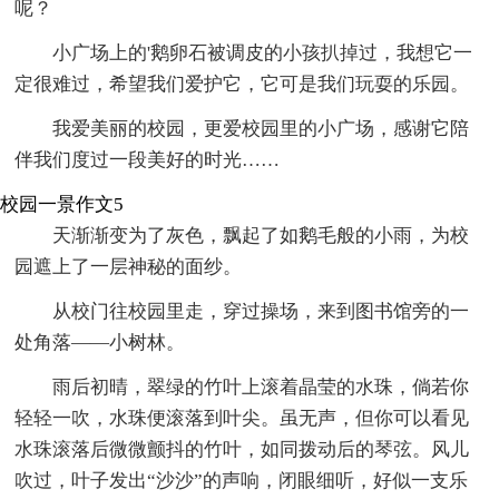
呢？
小广场上的'鹅卵石被调皮的小孩扒掉过，我想它一
定很难过，希望我们爱护它，它可是我们玩耍的乐园。
我爱美丽的校园，更爱校园里的小广场，感谢它陪
伴我们度过一段美好的时光……
校园一景作文5
天渐渐变为了灰色，飘起了如鹅毛般的小雨，为校
园遮上了一层神秘的面纱。
从校门往校园里走，穿过操场，来到图书馆旁的一
处角落——小树林。
雨后初晴，翠绿的竹叶上滚着晶莹的水珠，倘若你
轻轻一吹，水珠便滚落到叶尖。虽无声，但你可以看见
水珠滚落后微微颤抖的竹叶，如同拨动后的琴弦。风儿
吹过，叶子发出“沙沙”的声响，闭眼细听，好似一支乐