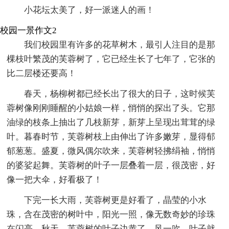
小花坛太美了，好一派迷人的画！
校园一景作文2
我们校园里有许多的花草树木，最引人注目的是那
棵枝叶繁茂的芙蓉树了，它已经生长了七年了，它张的
比二层楼还要高！
春天，杨柳树都已经长出了很大的日子，这时候芙
蓉树像刚刚睡醒的小姑娘一样，悄悄的探出了头。它那
油绿的枝条上抽出了几枝新芽，新芽上呈现出茸茸的绿
叶。暮春时节，芙蓉树枝上由伸出了许多嫩芽，显得郁
郁葱葱。盛夏，微风偶尔吹来，芙蓉树轻拂绢袖，悄悄
的婆娑起舞。芙蓉树的叶子一层叠着一层，很茂密，好
像一把大伞，好看极了！
下完一长大雨，芙蓉树更是好看了，晶莹的小水
珠，含在茂密的树叶中，阳光一照，像无数奇妙的珍珠
在闪亮。秋天，芙蓉树的叶子边黄了，风一吹，叶子就