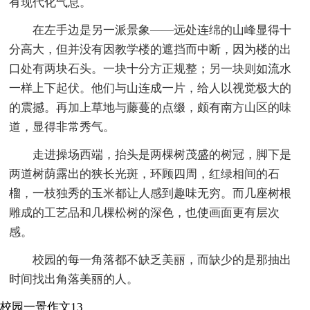
有现代化气息。
在左手边是另一派景象——远处连绵的山峰显得十
分高大，但并没有因教学楼的遮挡而中断，因为楼的出
口处有两块石头。一块十分方正规整；另一块则如流水
一样上下起伏。他们与山连成一片，给人以视觉极大的
的震撼。再加上草地与藤蔓的点缀，颇有南方山区的味
道，显得非常秀气。
走进操场西端，抬头是两棵树茂盛的树冠，脚下是
两道树荫露出的狭长光斑，环顾四周，红绿相间的石
榴，一枝独秀的玉米都让人感到趣味无穷。而几座树根
雕成的工艺品和几棵松树的深色，也使画面更有层次
感。
校园的每一角落都不缺乏美丽，而缺少的是那抽出
时间找出角落美丽的人。
校园一景作文13