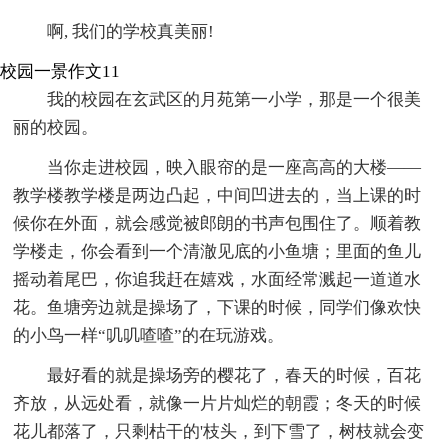
啊, 我们的学校真美丽!
校园一景作文11
我的校园在玄武区的月苑第一小学，那是一个很美
丽的校园。
当你走进校园，映入眼帘的是一座高高的大楼——
教学楼教学楼是两边凸起，中间凹进去的，当上课的时
候你在外面，就会感觉被郎朗的书声包围住了。顺着教
学楼走，你会看到一个清澈见底的小鱼塘；里面的鱼儿
摇动着尾巴，你追我赶在嬉戏，水面经常溅起一道道水
花。鱼塘旁边就是操场了，下课的时候，同学们像欢快
的小鸟一样“叽叽喳喳”的在玩游戏。
最好看的就是操场旁的樱花了，春天的时候，百花
齐放，从远处看，就像一片片灿烂的朝霞；冬天的时候
花儿都落了，只剩枯干的'枝头，到下雪了，树枝就会变