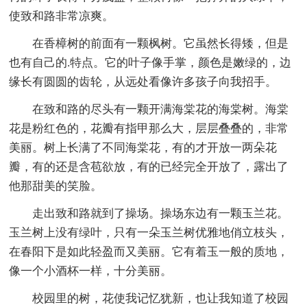
使致和路非常凉爽。
在香樟树的前面有一颗枫树。它虽然长得矮，但是
也有自己的.特点。它的叶子像手掌，颜色是嫩绿的，边
缘长有圆圆的齿轮，从远处看像许多孩子向我招手。
在致和路的尽头有一颗开满海棠花的海棠树。海棠
花是粉红色的，花瓣有指甲那么大，层层叠叠的，非常
美丽。树上长满了不同海棠花，有的才开放一两朵花
瓣，有的还是含苞欲放，有的已经完全开放了，露出了
他那甜美的笑脸。
走出致和路就到了操场。操场东边有一颗玉兰花。
玉兰树上没有绿叶，只有一朵玉兰树优雅地俏立枝头，
在春阳下是如此轻盈而又美丽。它有着玉一般的质地，
像一个小酒杯一样，十分美丽。
校园里的树，花使我记忆犹新，也让我知道了校园