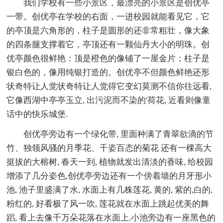
我们学校有一些小景区，最漂亮的小景区是创优亭
一带。创优亭在学校的右面，一进校园就能看见它，它
的亭顶是六角形的，柱子是圆形的还非常粗壮，像大象
的四条腿支撑着它，亭顶还有一颗仙丹大小的明珠。创
优亭颜色很鲜艳：顶是橙色的像铺了一屋金片；柱子是
银白色的，像用纯银打造的。创优亭不但颜色鲜艳还形
状奇特让人觉状奇特让人觉得它变幻莫测不信你往远看,
它像西湖中亭亭玉立, 出污泥而不染的'荷花, 近看则像童
话中的快乐城堡.
创优亭旁边有一个绿化带, 里面种满了青翠欲滴的节
竹、独领风骚的月季花、千姿百态的菊花 还有一棵高大
挺拔的大榕树, 春天一到, 植物就发出清淡的香味, 给校园
增添了几分姿色,创优亭旁边还有一个傍着墙的月牙形小
池, 池子里盛满了水, 水面上有几株莲花, 黄的, 紫的,白的,
粉红的, 好看极了风一吹, 莲花就在水面上跳起优美的舞
蹈, 看上去像千万朵花落在水面上.小池旁边有一座黑色的