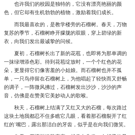
也许我们的校园是独特的，它没有漂亮艳丽的颜
色，但它却有生机勃勃的植物，激励着我们成长。
而我最喜欢的，是教学楼旁的石榴树。春天，万物
复苏的季节，石榴树睁开朦胧的双眼，穿上碧绿的新
衣，向我们发出最诚挚的问候。
夏初，石榴树长出了新的花苞，也即将为那单调的
一抹绿增添色彩。待到花苞绽放时，一个个红色的花
朵，更显得它们像害羞的小姑娘。而石榴树也并不孤
单，一只鸟停留在石榴树上，为他唱起了轻快而又舒畅
的调子，一阵微风拂过，石榴树发出沙沙，沙沙的声
音，仿佛是在赞美它美妙动人的歌喉。
秋天，石榴树上结满了又红又大的石榴，每次路过
这块土地我都忍不住多瞧它几眼，看着那石榴裂开了红
红的`嘴巴，露出那洁白的牙齿，似乎是在向我们微笑。