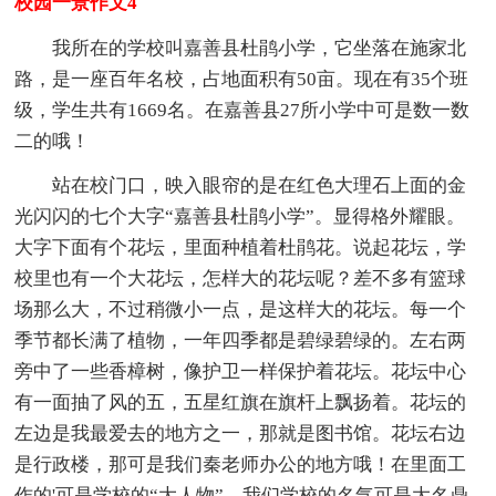
校园一景作文4
我所在的学校叫嘉善县杜鹃小学，它坐落在施家北
路，是一座百年名校，占地面积有50亩。现在有35个班
级，学生共有1669名。在嘉善县27所小学中可是数一数
二的哦！
站在校门口，映入眼帘的是在红色大理石上面的金
光闪闪的七个大字“嘉善县杜鹃小学”。显得格外耀眼。
大字下面有个花坛，里面种植着杜鹃花。说起花坛，学
校里也有一个大花坛，怎样大的花坛呢？差不多有篮球
场那么大，不过稍微小一点，是这样大的花坛。每一个
季节都长满了植物，一年四季都是碧绿碧绿的。左右两
旁中了一些香樟树，像护卫一样保护着花坛。花坛中心
有一面抽了风的五，五星红旗在旗杆上飘扬着。花坛的
左边是我最爱去的地方之一，那就是图书馆。花坛右边
是行政楼，那可是我们秦老师办公的地方哦！在里面工
作的'可是学校的“大人物”。我们学校的名气可是大名鼎