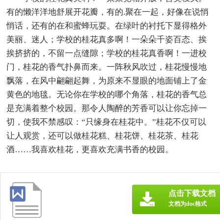
有的懒洋洋地舒展开花瓣，有的.聚在一起，好像在说悄
悄话，还有的在和蜜蜂玩耍。在绿叶的衬托下显得格外
美丽、迷人；学校的桂花真多啊！一朵朵千姿百态、挨
挨挤挤的，不留一点缝隙；学校的桂花真香啊！一进校
门，桂花的香气扑鼻而来。一阵秋风吹过，桂花慢慢地
飘落，在风中翩翩起舞，为原来不显眼的地面铺上了金
黄色的地毯。无论你在学校的哪个角落，桂花的香气总
是充满着整个校园。那令人陶醉的芳香可以让你忘掉一
切，使我不禁感叹：“只缘身在桂花中。”桂花不仅可以
让人观赏，还可以做桂花糕、桂花饼、桂花茶、桂花
酒……我喜欢桂花，更喜欢充满书香的校园。
点击下载文档
文档为doc格式