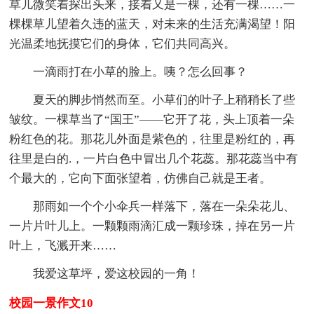
草儿微笑着探出头来，接着又是一棵，还有一棵……一
棵棵草儿望着久违的蓝天，对未来的生活充满渴望！阳
光温柔地抚摸它们的身体，它们共同高兴。
一滴雨打在小草的脸上。咦？怎么回事？
夏天的脚步悄然而至。小草们的叶子上稍稍长了些
皱纹。一棵草当了“国王”——它开了花，头上顶着一朵
粉红色的花。那花儿外面是紫色的，往里是粉红的，再
往里是白的.，一片白色中冒出几个花蕊。那花蕊当中有
个最大的，它向下面张望着，仿佛自己就是王者。
那雨如一个个小伞兵一样落下，落在一朵朵花儿、
一片片叶儿上。一颗颗雨滴汇成一颗珍珠，掉在另一片
叶上，飞溅开来……
我爱这草坪，爱这校园的一角！
校园一景作文10