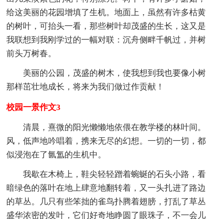
给这美丽的花园增填了生机。地面上，虽然有许多枯黄
的树叶，可抬头一看，那些树叶却茂盛的生长，这又是
我联想到我刚学过的一幅对联：沉舟侧畔千帆过，并树
前头万树春。
美丽的公园，茂盛的树木，使我想到我也要像小树
那样茁壮地成长，将来为我们做过作贡献！
校园一景作文3
清晨，熹微的阳光懒懒地依偎在教学楼的林叶间。
风，低声地吟唱着，携来无尽的幻想。一切的一切，都
似浸泡在了氤氲的生机中。
我歇在木椅上，鞋尖轻轻蹭着蜿蜒的石头小路，看
暗绿色的落叶在地上肆意地翻转着，又一头扎进了路边
的草丛。几只有些笨拙的雀鸟扑腾着翅膀，打乱了草丛
盛华浓密的发叶，它们好奇地睁圆了眼珠子，不一会儿