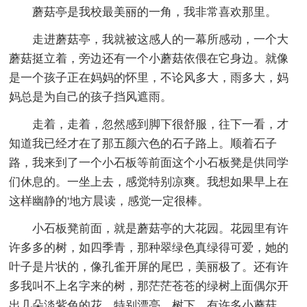
蘑菇亭是我校最美丽的一角，我非常喜欢那里。
走进蘑菇亭，我就被这感人的一幕所感动，一个大
蘑菇挺立着，旁边还有一个小蘑菇依偎在它身边。就像
是一个孩子正在妈妈的怀里，不论风多大，雨多大，妈
妈总是为自己的孩子挡风遮雨。
走着，走着，忽然感到脚下很舒服，往下一看，才
知道我已经才在了那五颜六色的石子路上。顺着石子
路，我来到了一个小石板等前面这个小石板凳是供同学
们休息的。一坐上去，感觉特别凉爽。我想如果早上在
这样幽静的'地方晨读，感觉一定很棒。
小石板凳前面，就是蘑菇亭的大花园。花园里有许
许多多的树，如四季青，那种翠绿色真绿得可爱，她的
叶子是片状的，像孔雀开屏的尾巴，美丽极了。还有许
多我叫不上名字来的树，那茫茫苍苍的绿树上面偶尔开
出几朵淡紫色的花，特别漂亮。树下，有许多小蘑菇，