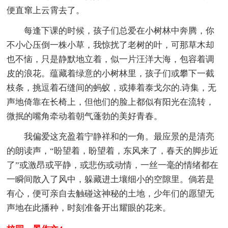
便直窜上云霄去了。
每逢下课的时候，孩子们总爱在小树林中奔腾，你
不小心压倒一株小草，我惊扰了老树的叶，可那草木却
也不恼，只是静默地立着，似一片汪洋大海，包容着调
皮的浪花。蕴藏着绿意的小树林里，孩子们或攀下一截
枝条，挑逗着石缝间的蚂蚁，或捧着泰戈尔的.诗集，无
声地倚靠在长椅上，但他们的脸上都似有阳光在流转，
微抿的嘴角牵动着朝气蓬勃的美好青春。
我偏爱这充盈着宁静祥和的一角。最应景的是清亮
的朗读声，“盼望着，盼望着，东风来了，春天的脚步近
了”或激昂或平静，或悲伤或动情，一丝一毫的情绪都在
一瞬间散入了风中，躲藏进土壤细小的空隙里。倘若是
有心，便可亲自去触碰这神秘的土地，少年们的愿望无
声地在此播种，时刻准备开出耀眼的花来。