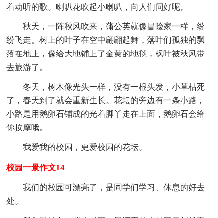
着动听的歌。喇叭花吹起小喇叭，向人们问好呢。
秋天，一阵秋风吹来，蒲公英就像冒险家一样，纷
纷飞走。树上的叶子在空中翩翩起舞，落叶们孤独的飘
落在地上，像给大地铺上了金黄的地毯，枫叶被秋风带
去旅游了。
冬天，树木像光头一样，没有一根头发，小草枯死
了，春天到了就会重新生长。花坛的旁边有一条小路，
小路是用鹅卵石铺成的光着脚丫走在上面，鹅卵石会给
你按摩哦。
我爱我的校园，更爱校园的花坛。
校园一景作文14
我们的校园可漂亮了，是同学们学习、休息的好去
处。