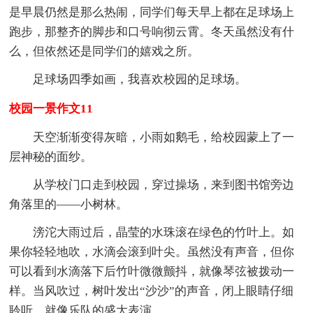
是早晨仍然是那么热闹，同学们每天早上都在足球场上
跑步，那整齐的脚步和口号响彻云霄。冬天虽然没有什
么，但依然还是同学们的嬉戏之所。
足球场四季如画，我喜欢校园的足球场。
校园一景作文11
天空渐渐变得灰暗，小雨如鹅毛，给校园蒙上了一
层神秘的面纱。
从学校门口走到校园，穿过操场，来到图书馆旁边
角落里的——小树林。
滂沱大雨过后，晶莹的水珠滚在绿色的竹叶上。如
果你轻轻地吹，水滴会滚到叶尖。虽然没有声音，但你
可以看到水滴落下后竹叶微微颤抖，就像琴弦被拨动一
样。当风吹过，树叶发出“沙沙”的声音，闭上眼睛仔细
聆听，就像乐队的盛大表演。