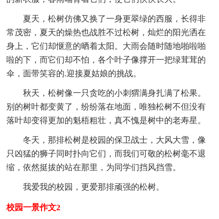
夏天，松树仿佛又换了一身更翠绿的西服，长得非
常茂密，夏天的燥热也战胜不过松树，灿烂的阳光洒在
身上，它们却惬意的晒着太阳。大雨会随时随地啪啦啪
啦的下，而它们却不怕，各个叶子像撑开一把绿茸茸的
伞，面带笑容的.迎接夏姑娘的挑战。
秋天，松树像一只贪吃的小刺猬满身扎满了松果。
别的树叶都变黄了，纷纷落在地面，唯独松树不但没有
落叶却变得更加的魁梧粗壮，真不愧是树中的老寿星。
冬天，那排松树是校园的保卫战士，大风大雪，像
只凶猛的狮子同时扑向它们，而我们可敬的松树毫不退
缩，依然挺拔的站在那里，为同学们挡风挡雪。
我爱我的校园，更爱那排顽强的松树。
校园一景作文2