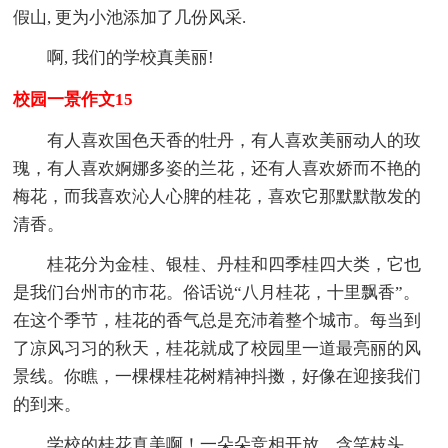
假山, 更为小池添加了几份风采.
啊, 我们的学校真美丽!
校园一景作文15
有人喜欢国色天香的牡丹，有人喜欢美丽动人的玫
瑰，有人喜欢婀娜多姿的兰花，还有人喜欢娇而不艳的
梅花，而我喜欢沁人心脾的桂花，喜欢它那默默散发的
清香。
桂花分为金桂、银桂、丹桂和四季桂四大类，它也
是我们台州市的市花。俗话说“八月桂花，十里飘香”。
在这个季节，桂花的香气总是充沛着整个城市。每当到
了凉风习习的秋天，桂花就成了校园里一道最亮丽的风
景线。你瞧，一棵棵桂花树精神抖擞，好像在迎接我们
的到来。
学校的桂花真美啊！一朵朵竞相开放，含笑枝头。