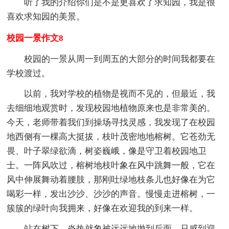
听了我的介绍你们是不是更喜欢了求知园，我是很
喜欢求知园的美景。
校园一景作文8
校园的一景从周一到周五的大部分的时间我都要在
学校渡过。
以前，我对学校的植物是视而不见的，但最近，我
去细细地观赏时，发现校园地植物原来也是非常美的。
今天，老师带着我们到操场寻找灵感，我发现了在校园
地西侧有一棵高大挺拔，枝叶茂密地地榕树。它苍劲无
畏、叶子翠绿欲滴，树姿巍峨，像是守卫着校园地卫
士。一阵风吹过，榕树地枝叶象在风中跳舞一般，它在
风中伸展舞动着腰肢，那刚吐绿地枝条儿也好像在为它
喝彩一样，发出沙沙、沙沙的声音。慢慢走进榕树，一
簇簇的绿叶向我拥来，好像在欢迎我的到来一样。
站在树下，炎热就象被远远地抛到后面，只感到迎