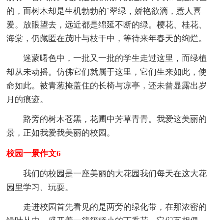
的，而树木却是生机勃勃的`翠绿，娇艳欲滴，惹人喜
爱。放眼望去，远近都是绵延不断的绿。樱花、桂花、
海棠，仍藏匿在茂叶与枝干中，等待来年春天的绚烂。
迷蒙曙色中，一批又一批的学生走过这里，而绿植
却从未动摇。仿佛它们就属于这里，它们生来如此，使
命如此。被青葱掩盖住的长椅与凉亭，还未曾显露出岁
月的痕迹。
路旁的树木苍黑，花圃中芳草青青。我爱这美丽的
景，正如我爱我美丽的校园。
校园一景作文6
我们的校园是一座美丽的大花园我们每天在这大花
园里学习、玩耍。
走进校园首先看见的是两旁的绿化带，在那浓密的