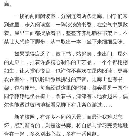
廊。
一楼的两间阅读室，分别连着两条走廊。同学们来
到这里，步入阅读室，一阵淡淡的书香，在空气中飘散
着。屋里三面都摆放着书，整整齐齐地躺在书架上，不
禁让人想停下脚步，从中取出一本，坐下来细细品味。
如果觉得疲乏了，放下书，站起身，走出门。屋外
的走廊上，挂着许多精心制作的工艺品，一个个都栩栩
如生，让人赏心悦目。也许你不喜欢在屋内阅读，更喜
欢在室外，可以聆听微风拂过的声音。走廊上也有书
架，也有座椅。每当经过这里的时候，都会看见一两个
同学静静地坐在椅上，拿着书，津津有味地看起来，偶
尔也能透过玻璃地板看见脚下有几条鱼游过……
新的校园，有许多不同的风景，而最让我难以忘
怀，感到新奇的，则是这书廊。将自然与学习完美地融
合在一起，多么别出心裁，多有一番风趣。