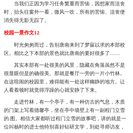
当我们正因为学习任务繁重而苦恼，因想家而沮丧
时，抬头往窗外一看，微风一吹，所有的苦恼、沮丧便
消失得无影无踪了。
校园一景作文12
时光匆匆而过，告别唐南来到了梦寐以求的本部校
区。相比之下本部的景色就比唐南的要好很多了……
其实本部有一处很美的风景，隐藏在角落虽然不是
很显眼但是的确很美。那就是餐厅一旁的一片小竹林。
在这喧闹的校园里，难得能有一处这样幽静的地方。让
人看着顿时就觉得浮躁的心就安静了下来。
走进竹林，有一个亭子，有一种仿古的气息，木质
的门架上写着德馨亭，坐在亭中墙壁上有一副程门立雪
的.图。相信大家都听过程门立雪的故事吧，讲的就是一
位叫杨时的进士他特别喜好钻研文学，到处寻师访友，