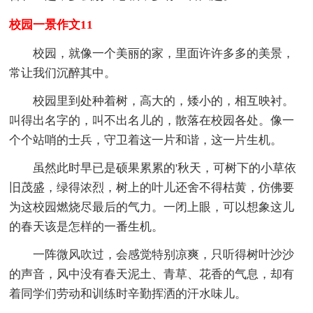
校园一景作文11
校园，就像一个美丽的家，里面许许多多的美景，
常让我们沉醉其中。
校园里到处种着树，高大的，矮小的，相互映衬。
叫得出名字的，叫不出名儿的，散落在校园各处。像一
个个站哨的士兵，守卫着这一片和谐，这一片生机。
虽然此时早已是硕果累累的'秋天，可树下的小草依
旧茂盛，绿得浓烈，树上的叶儿还舍不得枯黄，仿佛要
为这校园燃烧尽最后的气力。一闭上眼，可以想象这儿
的春天该是怎样的一番生机。
一阵微风吹过，会感觉特别凉爽，只听得树叶沙沙
的声音，风中没有春天泥土、青草、花香的气息，却有
着同学们劳动和训练时辛勤挥洒的汗水味儿。