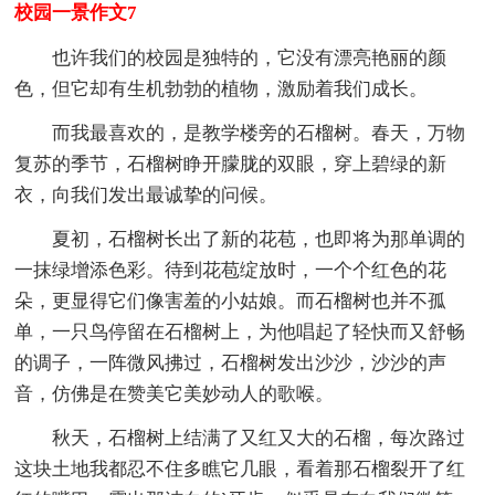
校园一景作文7
也许我们的校园是独特的，它没有漂亮艳丽的颜
色，但它却有生机勃勃的植物，激励着我们成长。
而我最喜欢的，是教学楼旁的石榴树。春天，万物
复苏的季节，石榴树睁开朦胧的双眼，穿上碧绿的新
衣，向我们发出最诚挚的问候。
夏初，石榴树长出了新的花苞，也即将为那单调的
一抹绿增添色彩。待到花苞绽放时，一个个红色的花
朵，更显得它们像害羞的小姑娘。而石榴树也并不孤
单，一只鸟停留在石榴树上，为他唱起了轻快而又舒畅
的调子，一阵微风拂过，石榴树发出沙沙，沙沙的声
音，仿佛是在赞美它美妙动人的歌喉。
秋天，石榴树上结满了又红又大的石榴，每次路过
这块土地我都忍不住多瞧它几眼，看着那石榴裂开了红