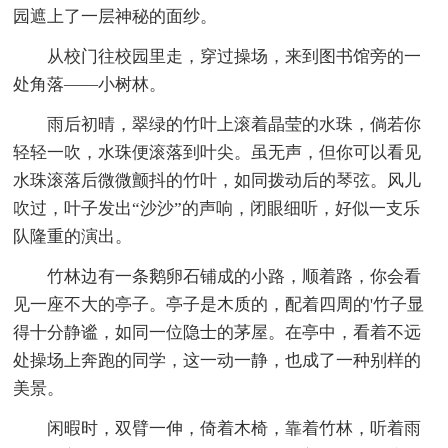
园遮上了一层神秘的面纱。
从校门往校园里走，穿过操场，来到图书馆旁的一
处角落——小树林。
雨后初晴，翠绿的竹叶上滚着晶莹的水珠，倘若你
轻轻一吹，水珠便滚落到叶尖。虽无声，但你可以看见
水珠滚落后微微颤抖的竹叶，如同拨动后的琴弦。风儿
吹过，叶子发出“沙沙”的声响，闭眼细听，好似一支乐
队隆重的演出。
竹林边有一条鹅卵石铺成的小路，顺着路，你会看
见一座不大的亭子。亭子是木质的，配着四周的'竹子显
得十分静谧，如同一位隐士的茅屋。在亭中，看着不远
处操场上奔跑的同学，这一动一静，也成了一种别样的
美景。
闲暇时，双臂一伸，倚着木椅，靠着竹林，听着雨