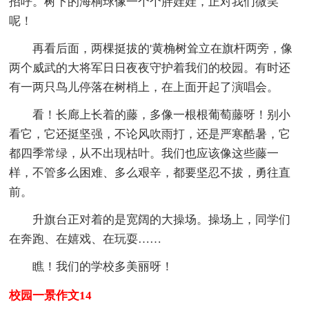
招呼。树下的海桐球像一个个胖娃娃，正对我们微笑
呢！
再看后面，两棵挺拔的'黄桷树耸立在旗杆两旁，像
两个威武的大将军日日夜夜守护着我们的校园。有时还
有一两只鸟儿停落在树梢上，在上面开起了演唱会。
看！长廊上长着的藤，多像一根根葡萄藤呀！别小
看它，它还挺坚强，不论风吹雨打，还是严寒酷暑，它
都四季常绿，从不出现枯叶。我们也应该像这些藤一
样，不管多么困难、多么艰辛，都要坚忍不拔，勇往直
前。
升旗台正对着的是宽阔的大操场。操场上，同学们
在奔跑、在嬉戏、在玩耍……
瞧！我们的学校多美丽呀！
校园一景作文14