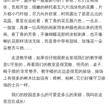
绿叶丛中，盛开着一簇簇娇小的丁香花，它们互相偎
依，竞相开放，细嫩的柄托着五六片浅绿色的花瓣，片
片都小巧纤细，尽力向外舒展，时而露出了星星点点的
花蕊。要是在远处看，夜丁香的花五颜六色，一丛丛，
一簇簇，真像一位高明的画家用各种颜色画出来的漂亮
画。夜丁香的芳香，不像蝴蝶花那样浓郁刺鼻，也不像
喇叭花那样清淡无味，而是香中带有甜味。玫瑰花一朵
朵整齐斗艳……
走进教学楼，如果你仔细观察会发现我们的教学楼
是U字形的，再看我们的教室是很宽敞、明亮的，桌子、
椅子摆的'非常整齐。教学楼的左边是很宽的操场，操场
上有很多的树木比如说有：樟树、柏树...它们好像守卫操
场的士兵一样。
我们的校园是多么的可爱是多么的美丽，我吗在这
里茁壮成长!