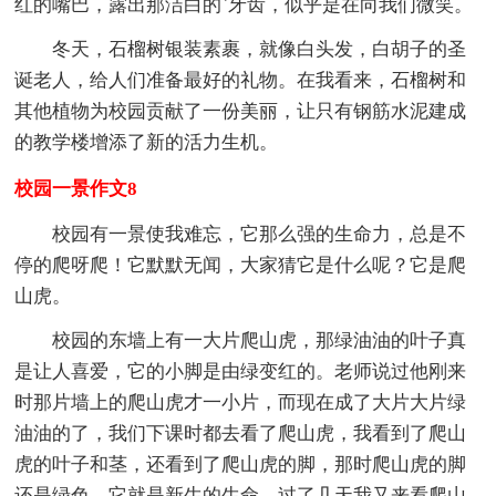
红的嘴巴，露出那洁白的`牙齿，似乎是在向我们微笑。
冬天，石榴树银装素裹，就像白头发，白胡子的圣
诞老人，给人们准备最好的礼物。在我看来，石榴树和
其他植物为校园贡献了一份美丽，让只有钢筋水泥建成
的教学楼增添了新的活力生机。
校园一景作文8
校园有一景使我难忘，它那么强的生命力，总是不
停的爬呀爬！它默默无闻，大家猜它是什么呢？它是爬
山虎。
校园的东墙上有一大片爬山虎，那绿油油的叶子真
是让人喜爱，它的小脚是由绿变红的。老师说过他刚来
时那片墙上的爬山虎才一小片，而现在成了大片大片绿
油油的了，我们下课时都去看了爬山虎，我看到了爬山
虎的叶子和茎，还看到了爬山虎的脚，那时爬山虎的脚
还是绿色，它就是新生的生命。过了几天我又来看爬山