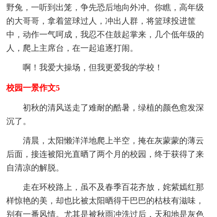
野兔，一听到出笼，争先恐后地向外冲。你瞧，高年级
的大哥哥，拿着篮球过人，冲出人群，将篮球投进筐
中，动作一气呵成，我忍不住鼓起掌来，几个低年级的
人，爬上主席台，在一起追逐打闹。
啊！我爱大操场，但我更爱我的学校！
校园一景作文5
初秋的清风送走了难耐的酷暑，绿植的颜色愈发深
沉了。
清晨，太阳懒洋洋地爬上半空，掩在灰蒙蒙的薄云
后面，接连被阳光直晒了两个月的校园，终于获得了来
自清凉的解脱。
走在环校路上，虽不及春季百花齐放，姹紫嫣红那
样惊艳的美，却也比被太阳晒得干巴巴的枯枝有滋味，
别有一番风情。尤其是被秋雨冲洗过后，天和地是灰色