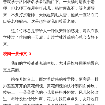
曾就学于洛阳著名学者程颢门下。一天杨时请教于老
师，但老师正在屋中打盹儿，杨时便说不，等老师醒
来，不要打扰老师，天飘起鹅毛大雪，他就一直站在门
口等老师醒来。这是想告诉我们尊重老师。
这片竹林总是带给人一种很安静的感觉，每次在教
学楼过了喧闹的一天后，走过竹林浮躁的心总会安静下
来。
校园一景作文13
我们的学校处处充满生机，尤其是旗杆周围的景色
更是美丽。
站在升旗台上，面对着雄伟的教学楼，两旁是一排
排整整齐齐的黄花倒槐。黄花倒槐的枝叶朝四面伸展，
枝头上，一朵朵黄色的小花显得格外娇嫩。风儿轻轻吹
过，树叶发出“沙沙”声，花儿向我们点点头，友好地打