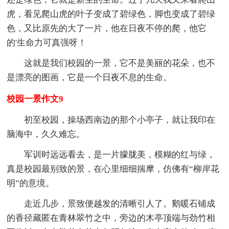
虎，看见爬山虎的叶子变成了碧绿色，脚也变成了碧绿
色，又比原先的大了一片，他在日夜不停的爬，他它
的'生命力可真强呀！
这就是我们校园的一景，它不是美丽的花朵，也不
是漂亮的图画，它是一个日夜不息的生命。
校园一景作文9
初至校园，操场西南边的那个小亭子，就让我印在
脑海中，久久难忘。
军训时远远看去，是一片朦胧美，模糊的红与绿，
真是校园最别致的景，在心里细细揣摩，仿佛有“柳岸花
明”的意境。
走近几步，景致便越发的清晰引人了。鹅暖石铺成
的香径藏匿在青林翠竹之中，旁边的木亭顶端与劲竹相