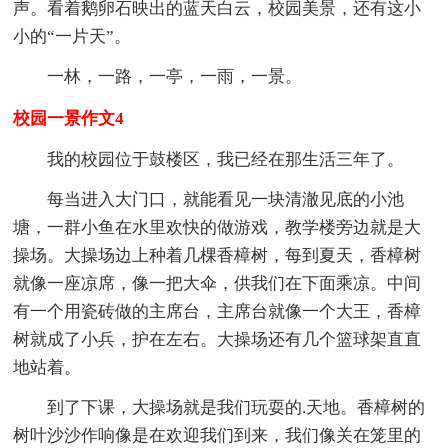
声。看着鹅卵石映出的蓝天白云，校园美景，还有这小
小的“一片天”。
一林，一路，一亭，一雨，一景。
校园一景作文4
我的校园位于鼓楼区，我已经在那生活三年了。
每当进入大门口，就能看见一块清澈见底的小池
塘，一群小鱼在水里欢快的做游戏，教学楼旁边就是大
操场。大操场边上种着几棵香樟树，每到夏天，香樟树
就像一座凉席，像一把大伞，供我们在下面乘凉。中间
有一个用瓷砖做的主席台，主席台就像一个大王，香樟
树就成了小兵，护在左右。大操场还有几个篮球架直直
地站着。
到了下课，大操场就是我们玩耍的.天地。香樟树的
树叶沙沙作响像是在欢迎我们到来，我们像关在笼里的