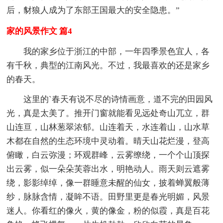
后，豺狼人成为了东部王国最大的安全隐患。”
家的风景作文 篇4
我的家乡位于浙江的中部，一年四季景色宜人，各
有千秋，典型的江南风光。不过，我最喜欢的还是家乡
的春天。
这里的`春天有说不尽的诗情画意，道不完的田园风
光，真是太美了。推开门窗就能看见远处奇山兀立，群
山连亘，山林葱翠浓郁。山连着天，水连着山，山水草
木都在自然的生态环境中灵动着。晴天山花烂漫，登高
俯瞰，白云弥漫；环观群峰，云雾缭绕，一个个山顶探
出云雾，似一朵朵芙蓉出水，明艳动人。雨天则云遮雾
绕，影影绰绰，像一群睡意未醒的仙女，披着蝉翼般薄
纱，脉脉含情，凝眸不语。田野里更是春光明媚，风景
迷人。你看红的像火，黄的像金，粉的似霞，真是百花