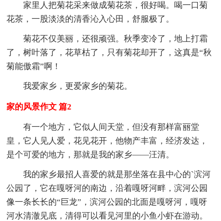
家里人把菊花采来做成菊花茶，很好喝。喝一口菊
花茶，一股淡淡的清香沁入心田，舒服极了。
菊花不仅美丽，还很顽强。秋季变冷了，地上打霜
了，树叶落了，花草枯了，只有菊花却开了，这真是“秋
菊能傲霜”啊！
我爱家乡，更爱家乡的菊花。
家的风景作文 篇2
有一个地方，它似人间天堂，但没有那样富丽堂
皇，它人见人爱，花见花开，他物产丰富，经济发达，
是个可爱的地方，那就是我的家乡——汪清。
我的家乡最招人喜爱的就是那坐落在县中心的`滨河
公园了，它在嘎呀河的南边，沿着嘎呀河畔，滨河公园
像一条长长的“巨龙”，滨河公园的北面是嘎呀河，嘎呀
河水清澈见底，清得可以看见河里的小鱼小虾在游动。