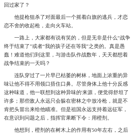
回过家了？
他提枪狙杀了对面最后一个摇着白旗的逃兵，才恋
恋不舍的收起枪，走向火车站。
一路上，大家都有说有笑的，但是无非是什么“战争
终于结束了”或者“我的孩子还在等我”之类的。真是愚
蠢！难道他们到这里，与游击队作战数年，天天都想着
战争结束的一天吗？
连队穿过了一片早已枯萎的树林，地面上浓重的异
味让他不得不用领口捂住口鼻。尽管身体上他十分反感
这种味道，他一联想到这种异味的'来源，便觉得舒坦了
许多；那些敌人永远只会躲在密林之中放冷枪，就是不
肯把头冒出来给他瞄准。但是祖国永远支持着远征军，
在意识到问题之后，指挥官果断下令：用橙剂。
他想到，橙剂的在树木上的作用有50年左右，之后