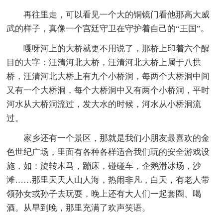
再往里走，可以看见一个大的铜镜门看他那高大威
武的样子，真像一个宫廷守卫在守护着自己的“王国”。
嘎呀河上的大桥就更不用说了，那桥上印着六个醒
目的大字：汪清河北大桥，汪清河北大桥上属于八拱
桥，汪清河北大桥上有九个小桥洞，每两个大桥洞中间
又有一个大桥洞，每个大桥洞中又有两个小桥洞，平时
河水从大桥洞流过，发大水的时候，河水从小桥洞流
过。
家乡还有一个景区，那就是我们小朋友最喜欢的金
色世纪广场，里面有各种各样适合我们玩的安全游戏设
施，如：旋转木马，蹦床，碰碰车，企鹅滑冰场，沙
滩……那里天天人山人海，热闹非凡，白天，有老人带
领孙女或孙子去玩耍，晚上还有大人们一起套圈、喝
酒。从早到晚，那里充满了欢声笑语。