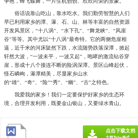
争艳，蜂飞蝶舞，一片生机勃勃、欣欣向荣的景象。
俗话说靠山吃山，靠水吃水。我们勤劳智慧的人们
早已利用家乡的潭、瀑、石、山、林等丰富的自然资源
开发风景区，“十八涡”、“水下孔”、“舞龙峡”、“风崖
谷”等等。其中尤以“十八涡”最奇特。它的两侧危崖相
逼，近千米的河床陡然下跌，水流随势跌落深潭，掀起
轩然大波，“一波未平，一波又起”，咆哮的激流钻谷穿
崖，形成十八个接连不断的险涡深潭。景区山峰起伏，
怪石嶙峋，瀑潭精美，尽显家乡山水
的“雄”、“奇”、“险”“秀”、“幽”、“古”之特色。
我爱我的家乡！我们一定要保护好家乡的生态环
境，合理开发利用，既要金山银山，又要绿水青山。
点击下载文档
文档为doc格式