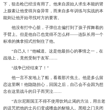
下，狙击枪已经没有用了。他来自原始人求生本能的肾
上腺素让他变得兴奋异常，而来自多年训练与实战的本
能则让他开始寻找对方的要害。
他没有打中心脏，子弹往左偏打到了孩子挥舞着的
手臂上。但是他自己也觉得不怎么样——连队长用一个
标准的擒拿招式控制住了他。
“自己人！”他喊道。这是他最担心的事情之一，在
战场上，竟然受制于友军……
“战争已经结束了！”
他一言不发地上了船，看着那片焦土。他是多么留
恋这里啊！他隐隐担心，回国之后，自己会不会因为想
念在这里战斗的日子而哭泣……
“吉尔尼斯国王不得不使用饮鸩止渴的方法，用古老
的诅咒把他的士兵们变成嗜血的豺狼人。黑暗之门关闭