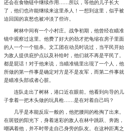
还会在食物链中继续作用……所以，等他的儿子长大
了，他们也许能继续来这里杀人！一想到这里，似乎被
迫回国的哀愁也被冲淡了些许。
树林中间有一个小村庄。战争初期，他曾经在瞄准
镜中观察过这里。他费了好大的劲才把龟缩在房子里面
的人一个一个狙杀。文工团在动员时说过，当平民开始
为敌人提供庇护点以及补给时，他们就不再是平民了。
都是屁话！对于他来说，当瞄准镜里出现了一个人，他
所做的第一件事是确定对方是不是友军，而第二件事就
是瞄准头部或者心脏。
连队走出了树林，港口近在眼前。他看到向导的儿
子拿着一把木头做的玩具枪……是在对着自己吗？
几乎是本能反应一般的，他把腰间的枪掏了出来。
在斑驳的阳光下，身着迷彩的敌人在林中跳跃、奔跑，
嘲讽着他，并不时带走自己身旁的队友。在这种距离之