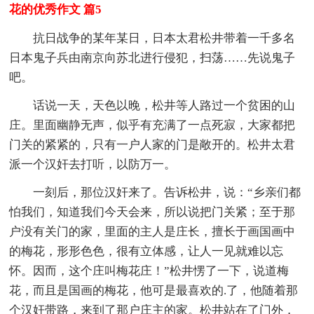
花的优秀作文 篇5
抗日战争的某年某日，日本太君松井带着一千多名
日本鬼子兵由南京向苏北进行侵犯，扫荡……先说鬼子
吧。
话说一天，天色以晚，松井等人路过一个贫困的山
庄。里面幽静无声，似乎有充满了一点死寂，大家都把
门关的紧紧的，只有一户人家的门是敞开的。松井太君
派一个汉奸去打听，以防万一。
一刻后，那位汉奸来了。告诉松井，说：“乡亲们都
怕我们，知道我们今天会来，所以说把门关紧；至于那
户没有关门的家，里面的主人是庄长，擅长于画国画中
的梅花，形形色色，很有立体感，让人一见就难以忘
怀。因而，这个庄叫梅花庄！”松井愣了一下，说道梅
花，而且是国画的梅花，他可是最喜欢的.了，他随着那
个汉奸带路，来到了那户庄主的家。松井站在了门外，