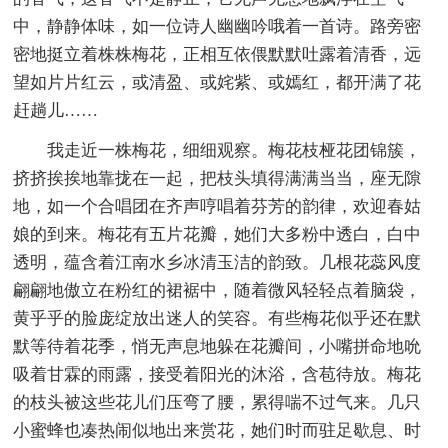
中，静静体味，如一位诗人幽幽吟哦着一首诗。路旁密
密地挺立着株株梅花，正相互依偎默默吐露着清香，远
望如片片红云，或清盈、或姹紫、或嫣红，都开满了花
赶趟儿……
我走近一株梅花，细细观察。梅花枝桠花团锦簇，
挤挤挨挨地靠拢在一起，把枝头填得满满当当，座无隙
地，如一个合唱团在齐声哼唱着芬芳的韵律，欢迎春姑
娘的到来。梅花有五片花瓣，她们大多粉中透白，白中
透明，蕴含着江南水乡冰清玉洁的韵致。几根花蕊风度
翩翩地傲立在粉红的裙裾中，随着微风轻轻点着脑袋，
黄乎乎的脸庞绽放出迷人的笑容。有些梅花似乎还在默
默等待着花季，悄无声息地躲在花瓣间，小嘴拼命地吮
吸着甘霖的雨露，接受着阳光的沐浴，含苞待放。梅花
的枝头被这些花儿们压弯了腰，累得喘不过气来。几只
小蜜蜂也凑热闹似地出来赏花，她们时而驻足歇息、时