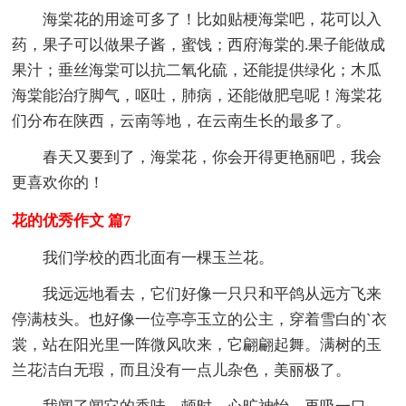
海棠花的用途可多了！比如贴梗海棠吧，花可以入
药，果子可以做果子酱，蜜饯；西府海棠的.果子能做成
果汁；垂丝海棠可以抗二氧化硫，还能提供绿化；木瓜
海棠能治疗脚气，呕吐，肺病，还能做肥皂呢！海棠花
们分布在陕西，云南等地，在云南生长的最多了。
春天又要到了，海棠花，你会开得更艳丽吧，我会
更喜欢你的！
花的优秀作文 篇7
我们学校的西北面有一棵玉兰花。
我远远地看去，它们好像一只只和平鸽从远方飞来
停满枝头。也好像一位亭亭玉立的公主，穿着雪白的`衣
裳，站在阳光里一阵微风吹来，它翩翩起舞。满树的玉
兰花洁白无瑕，而且没有一点儿杂色，美丽极了。