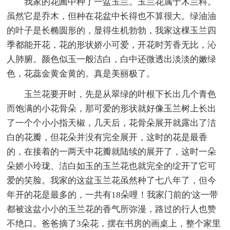
我家的花圃中种了一盆玉兰。玉兰花属于木兰科。
虽然它是乔木，但种在花盆中长得也不算很大。绿油油
的叶子是长椭圆形的，显得生机勃勃，我家这棵玉兰四
季都能开花，花的形状娇小可爱，开花时芳香无比，沁
人肺腑。颜色似玉一般洁白，白中还微透出淡淡的嫩绿
色，花蕊金黄金黄的。真是美丽极了。
玉兰花要开时，先是从翠绿的叶根下长出几个青色
而饱满的小花骨朵，那可爱的形状就好像玉兰树上长出
了一个个小小指天椒，几天后，花骨朵展开就露出了洁
白的花瓣，但花朵并没有完全展开，这时的花是最香
的，在接着的一两天中花瓣就陆续的展开了，这时一朵
朵娇小玲珑、洁白如玉的玉兰花也就完全的绽开了它可
爱的笑脸。我家的这盆玉兰花虽然种了七八年了，但今
年开的花是最多的，一共有18朵哩！我家门前的'这一带
都被这盆小小的玉兰花的香气所弥漫，路过的行人也赞
不绝口。爸爸摘了3朵花，摆在书房的画桌上，整个家里