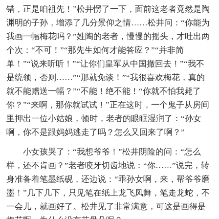
错，正是咱祖先！”松井愣了一下，面前这老者竟然是陶
渊明的子孙，增添了几分景仰之情……松井问：“你能为
我画一幅梅花吗？”姓陶的老者，慢慢的摇头，才吐出两
个次：“不可！”“那先生如何才能答应？”“并非简
单！”“说来听听！”“让你们皇军从中国撤回去！”“我不
是统领，否则……”“那就免谈！”“我很喜欢梅花，真的
就不能赠送一幅？”“不能！绝不能！“你就不怕我毙了
你？”“来啊，那你就试试！”正在这时，一个鬼子从房间
里押出一位小姑娘，顿时，老者的眼眶湿润了：“孙女
啊，你不是跟妈妈逃走了吗？怎么又回来了啊？”
小女孩哭了：“我想爷爷！”松井阴险的问：“怎么
样，还不肯画？”老者咬牙切齿地说：“你……”说完，转
身准备着笔墨纸砚，还边说：“乖孙女啊，来，帮爷爷磨
墨！”几下几下，只见笔在纸上龙飞凤舞，笔走龙蛇，不
一会儿，就画好了。松井见了非常满意，可这是画得是