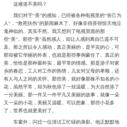
这难道不美吗？
我们对于“美”的感知，已经被各种电视里的“舍己为
人”，“救死扶伤”的新闻麻木了。好像非得弄得惊天地泣
鬼神似的。其实不然。我又想到了电视里面的那
些“美”。那些“美”虽然感人，却让人感到离自己遥不可
及。那之所以令人感动，真正美丽的，是平实的心，可
那却被它华丽的外表，也就是那些事例蒙住了。真正的
美，恰恰是那种最朴实，最平常的情感。那是游子对家
乡的眷恋，工人对工作的热情，儿女对父母的孝顺，还
有人与人之间的关怀。那些美，就好像那株不知名的小
花，虽然平常，却为秋色添了一丝温暖，为大自然添了
一分美丽。那一件又一件平凡又美丽的故事，就像一朵
又一朵的小花，美丽又温暖。可以想象，那些小花多
了，世界也就更美好了。
车窗外，闪过一位清洁工忙碌的身影。他正默默地