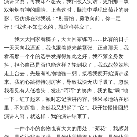
演讲比赛，可我却不想去，我怕被人笑话，更怕那一双
双炯炯有神的眼睛。正当这时，脑海中浮现出菊花的身
影，它仿佛在对我说：“别害怕，勇敢向前，你一定
行！”我也不知怎么的，就这样答应了。
我天天回家看稿子，天天回家练习……比赛的日子
一天天向我逼近，我也跟着越来越紧张。正当那天，我
看着那一个个的选手发挥得如此之好，我不禁全身发
抖，担心自己是否也能这样？轮到我了，我战战兢兢地
走上台去，先是有礼物地鞠一躬，接着我便开始演讲起
来。我的心跳得特别厉害，导致我快无法呼吸了。忽然
我看见有人低着头，发出“呵呵”的笑声，我的脸“唰”地
一下，红了起来，顿时忘记演讲内容。我呆呆地站在那
里，不知所措，突然我又想起了“它”。我开始慢慢回想
演讲内容，就这样，我的演讲结束了。
一件小小的食物也有大大的用处，“菊花”，我感谢