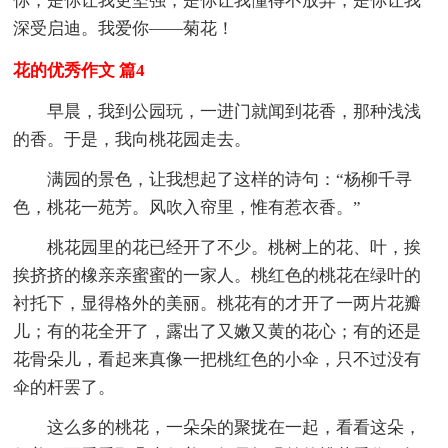
你，是你让我更坚强，是你让我懂得不放弃，是你让我
深受启迪。我爱你——菊花！
花的优秀作文 篇4
早晨，我到公园玩，一进门就闻到花香，那种浅浅
的香。于是，我向桃花园走去。
满园的景色，让我想起了这样的诗句：“杨柳千寻
色，桃花一苑芳。风吹入帘里，惟有惹衣香。”
桃花园里的花已经开了不少。桃树上的花、叶，挨
挨挤挤的橡亲亲蜜蜜的一家人。桃红色的桃花在绿叶的
衬托下，显得格外的美丽。桃花有的才开了一两片花瓣
儿；有的花全开了，露出了又嫩又黄的花心；有的还是
花骨朵儿，看起来真像一把桃红色的小伞，只不过没有
伞的杆罢了。
这么多的桃花，一朵朵的聚拢在一起，看看这朵，