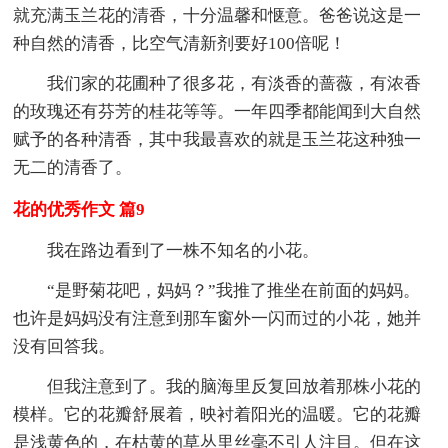
就充满玉兰花的清香，十分温馨和惬意。爸爸说这是一
种自然的清香，比空气清新剂要好100倍呢！
我们家的花圃种了很多花，有淡香的蔷薇，有浓香
的玫瑰还有芬芳的桂花等等。一年四季都能闻到大自然
赋予的各种清香，其中我最喜欢的就是玉兰花这种独一
无二的清香了。
花的优秀作文 篇9
我在路边看到了一株不知名的小花。
“是野菊花吧，妈妈？”我推了推坐在前面的妈妈。
也许是妈妈没有注意到那车窗外一闪而过的小花，她并
没有回答我。
但我注意到了。我的脑海里反复回放着那株小花的
模样。它的花瓣舒展着，映衬着阳光的温暖。它的花瓣
是浅黄色的，在枯黄的草丛里丝毫不引人注目。但在这