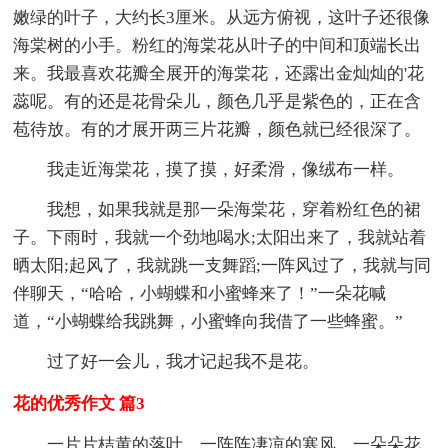
嫩绿的叶子，大约长3厘米。从远方俯视，这叶子还很像
海棠树的小手。粉红的海棠花从叶子的中间和顶端长出
来。我最喜欢花瓣全展开的海棠花，还露出金灿灿的'花
蕊呢。有的还是花骨朵儿，颜色几乎是紫色的，正在含
苞待放。有的才展开两三片花瓣，颜色就已经很深了。
我走近海棠花，摸了摸，好柔滑，像绒布一样。
我想，如果我就是那一朵海棠花，穿着粉红色的裙
子。下雨时，我就一个劲地喝水;太阳出来了，我就站着
晒太阳;起风了，我就跳一支舞蹈;一阵风过了，我就与同
伴聊天，“哈哈，小蝴蝶和小蜜蜂来了！”一朵花喊
道，“小蝴蝶给我跳舞，小蜜蜂向我借了一些蜂蜜。”
过了好一会儿，我才记起我不是花。
花的优秀作文 篇3
一片片桔黄的落叶，一阵阵凄凉的寒风，一朵朵花