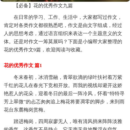
【必备】花的优秀作文九篇
在日常的学习、工作、生活中，大家都写过作文，
肯定对各类作文都很熟悉吧，作文是由文字组成，经过
人的思想考虑，通过语言组织来表达一个主题意义的文
体。还是对作文一筹莫展吗？下面是小编帮大家整理的
花的优秀作文9篇，欢迎阅读与收藏。
花的优秀作文 篇1
冬末春初，冰消雪融，青翠欲滴的绿叶扶衬着万紫
千红的花儿在春光下竞相开放。而我的视线却避开这娇
艳惹人的花朵，迎着冬日的最后一阵冷风，怀着“特特寻
芳上翠微”的忐忑匆匆追上梅花将要凋零的脚步，来到雨
花台东麓梅岗赏梅。
踏进梅岗，四周寂廖无人，唯有清风捎来阵阵淡雅
的香气，这香气不是静止，它无声无息地飘浮在空气