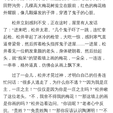
田野沟旁，几棵高大梅花树耸立在眼前，红色的梅花格
外耀眼，像几颗爆发的子弹，穿透了鬼子的心脏。
松井立刻感到不安，正在这时，屋里有人发话
了：“进来吧，松井太君。”几个鬼子吓了一跳，连忙拿
起枪。松井举起了冰冷的枪管，大吃一惊，感到寒气直
逼脊梁骨，然后挥着枪头指挥鬼子进屋……一进屋，松
井看见一位鹤发童颜的老头，身体硬朗着。然后抬起
头，就“痴呆”的望着墙上画的梅花，一朵朵，一连连，
一串串，格外逼真，仿佛会从画上飘下来。
过了一会儿，松井才晃过神，才明白自己的任务连
忙问话：“很多人逃走了，为什么你不逃？”“因为我是庄
主，一庄之主！”“仅仅是因为你是一庄之主吗？”松井瞅
了这位老头。“不，我舍不得我的梅花！”“那这墙上的画
是你画的吗？”松井边看边问。“你说呢？”老者心中反
抗。“贵姓？”“免贵姓陶！”“那你应该认识陶渊明！”“不