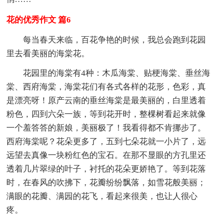
花的优秀作文 篇6
每当春天来临，百花争艳的时候，我总会跑到花园
里去看美丽的海棠花。
花园里的海棠有4种：木瓜海棠、贴梗海棠、垂丝海
棠、西府海棠，海棠花们有各式各样的花形，色彩，真
是漂亮呀！原产云南的垂丝海棠是最美丽的，白里透着
粉色，四到六朵一族，等到花开时，整棵树看起来就像
一个羞答答的新娘，美丽极了！我看得都不肯挪步了。
西府海棠呢？花朵更多了，五到七朵花就一小片了，远
远望去真像一块粉红色的宝石。在那不显眼的方孔里还
透着几片翠绿的叶子，衬托的花朵更娇艳了。等到花落
时，在春风的吹拂下，花瓣纷纷飘落，如雪花般美丽；
满眼的花瓣、满园的花飞，看起来很美，也让人很心
疼。