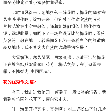
而辛劳地扇动着小翅膀忙着采蜜。
此时清风徐来，忽地抖落一阵花雨，梅花的'舞裙在
风中呼呼作响，绽放开来，但它禁不住这突然的考验，
片片花瓣在半空中散落，随着姐妹们滑落土壤化作春
泥，远观此景，如同下了一场烂漫无比的梅花雨，看落
英缤纷，散在地上，转瞬间又化为一条粉白色的舒适的
豪华地毯，我不禁为大自然的诡谲手法惊呆了。
大雪纷飞，寒风瑟瑟，勇敢顽强，冰清玉洁的梅花
正在墙角默默绽蕾倾吐芬芳。梅花之美，在于傲雪凌
霜，不愧誉为“中国国魂”。
花的优秀作文 篇2
今天，我走进牧笛园 ，闻到了一股淡淡的清香，我
看到牧笛园的花开了，便向它走去。
哇！海棠开得真多，真美啊！ 树上还长出了好几片