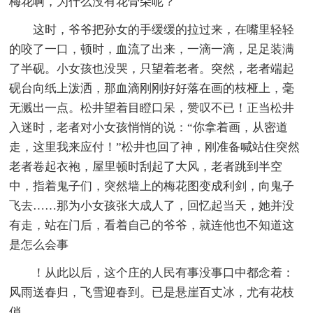
梅花啊，为什么没有花骨朵呢？
这时，爷爷把孙女的手缓缓的拉过来，在嘴里轻轻
的咬了一口，顿时，血流了出来，一滴一滴，足足装满
了半砚。小女孩也没哭，只望着老者。突然，老者端起
砚台向纸上泼洒，那血滴刚刚好好落在画的枝桠上，毫
无溅出一点。松井望着目瞪口呆，赞叹不已！正当松井
入迷时，老者对小女孩悄悄的说：“你拿着画，从密道
走，这里我来应付！”松井也回了神，刚准备喊站住突然
老者卷起衣袍，屋里顿时刮起了大风，老者跳到半空
中，指着鬼子们，突然墙上的梅花图变成利剑，向鬼子
飞去……那为小女孩张大成人了，回忆起当天，她并没
有走，站在门后，看着自己的爷爷，就连他也不知道这
是怎么会事
！从此以后，这个庄的人民有事没事口中都念着：
风雨送春归，飞雪迎春到。已是悬崖百丈冰，尤有花枝
俏……