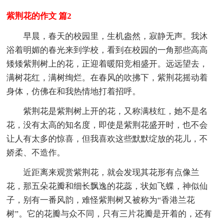
紫荆花的作文 篇2
早晨，春天的校园里，生机盎然，寂静无声。我沐
浴着明媚的春光来到学校，看到在校园的一角那些高高
矮矮紫荆树上的花，正迎着暖阳竞相盛开。远远望去，
满树花红，满树绚烂。在春风的吹拂下，紫荆花摇动着
身体，仿佛在和我热情地打着招呼。
紫荆花是紫荆树上开的花，又称满枝红，她不是名
花，没有太高的知名度，即使是紫荆花盛开时，也不会
让人有太多的惊喜，但我喜欢这些默默绽放的花儿，不
娇柔、不造作。
近距离来观赏紫荆花，就会发现其花形有点像兰
花，那五朵花瓣和细长飘逸的花蕊，状如飞蝶，神似仙
子，别有一番风韵，难怪紫荆树又被称为“香港兰花
树”。它的花瓣与众不同，只有三片花瓣是开着的，还有