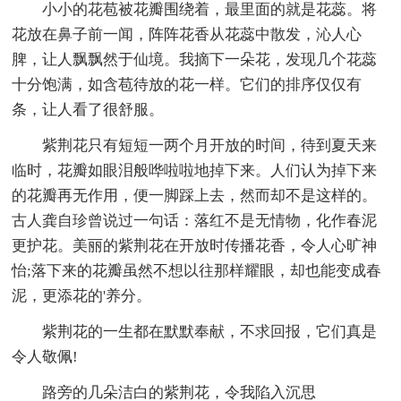
小小的花苞被花瓣围绕着，最里面的就是花蕊。将
花放在鼻子前一闻，阵阵花香从花蕊中散发，沁人心
脾，让人飘飘然于仙境。我摘下一朵花，发现几个花蕊
十分饱满，如含苞待放的花一样。它们的排序仅仅有
条，让人看了很舒服。
紫荆花只有短短一两个月开放的时间，待到夏天来
临时，花瓣如眼泪般哗啦啦地掉下来。人们认为掉下来
的花瓣再无作用，便一脚踩上去，然而却不是这样的。
古人龚自珍曾说过一句话：落红不是无情物，化作春泥
更护花。美丽的紫荆花在开放时传播花香，令人心旷神
怡;落下来的花瓣虽然不想以往那样耀眼，却也能变成春
泥，更添花的'养分。
紫荆花的一生都在默默奉献，不求回报，它们真是
令人敬佩!
路旁的几朵洁白的紫荆花，令我陷入沉思