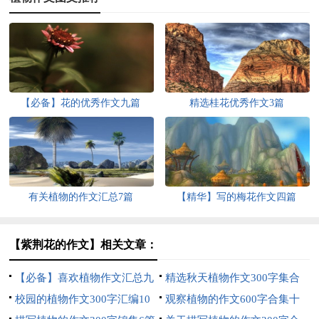
【必备】花的优秀作文九篇
精选桂花优秀作文3篇
有关植物的作文汇总7篇
【精华】写的梅花作文四篇
【紫荆花的作文】相关文章：
【必备】喜欢植物作文汇总九
精选秋天植物作文300字集合
篇
校园的植物作文300字汇编10
九篇
观察植物的作文600字合集十