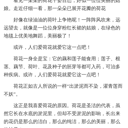
看见一朵朵的荷花千姿百态，好似一位位美丽的姑
娘。走近仔细一看，那一朵朵已展开花瓣的荷花
好像在绿油油的荷叶上争艳呢！一阵阵风吹来，远
远望去，就像是一位位身穿粉红长裙的姑娘，在绿色的
地毯上优美地舞蹈，美丽极了！
或许，人们爱荷花就爱它这一点吧！
荷花一身全是宝：它的藕和莲子能食用；莲子、根
茎、藕节、荷叶、花及种子的胚芽等都可入药，可治多
种疾病。或许，人们爱荷花就爱它这一点吧！
荷花正如古人所说的一样“出淤泥而不染，濯青莲而
不妖”。
这正是我喜爱荷花的原因。荷花是圣洁的代表，虽
然它长在水底的淤泥里，但却不受淤泥的影响，长出来
的花仍是那么的洁白，那么的纯洁，那么的美丽，那么