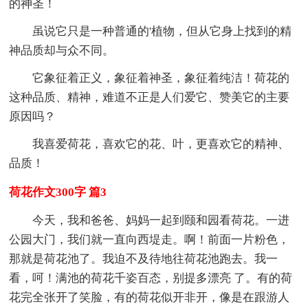
的神圣！
虽说它只是一种普通的'植物，但从它身上找到的精
神品质却与众不同。
它象征着正义，象征着神圣，象征着纯洁！荷花的
这种品质、精神，难道不正是人们爱它、赞美它的主要
原因吗？
我喜爱荷花，喜欢它的花、叶，更喜欢它的精神、
品质！
荷花作文300字 篇3
今天，我和爸爸、妈妈一起到颐和园看荷花。一进
公园大门，我们就一直向西堤走。啊！前面一片粉色，
那就是荷花池了。我迫不及待地往荷花池跑去。我一
看，呵！满池的荷花千姿百态，别提多漂亮 了。有的荷
花完全张开了笑脸，有的荷花似开非开，像是在跟游人