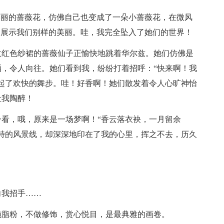
美丽的蔷薇花，仿佛自己也变成了一朵小蔷薇花，在微风
们展示我们别样的美丽。哇，我完全坠入了她们的世界！
玫红色纱裙的蔷薇仙子正愉快地跳着华尔兹。她们仿佛是
，令人向往。她们看到我，纷纷打着招呼：“快来啊！我
起了欢快的舞步。哇！好香啊！她们散发着令人心旷神怡
让我陶醉！
看，哦，原来是一场梦啊！“香云落衣袂，一月留余
特的风景线，却深深地印在了我的心里，挥之不去，历久
向我招手……
施脂粉，不做修饰，赏心悦目，是最典雅的画卷。