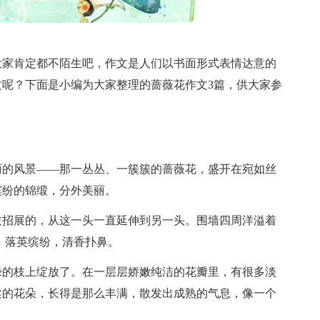
大家肯定都不陌生吧，作文是人们以书面形式表情达意的
呢？下面是小编为大家整理的蔷薇花作文3篇，供大家参
丽的风景——那一丛丛、一簇簇的蔷薇花，盛开在宛如丝
缤纷的锦缎，分外美丽。
枝招展的，从这一头一直延伸到另一头。围墙四周洋溢着
，落英缤纷，清香扑鼻。
绿的枝上绽放了。在一层层娇嫩纯洁的花瓣里，有很多淡
柔的花朵，长得是那么丰满，散发出成熟的气息，像一个