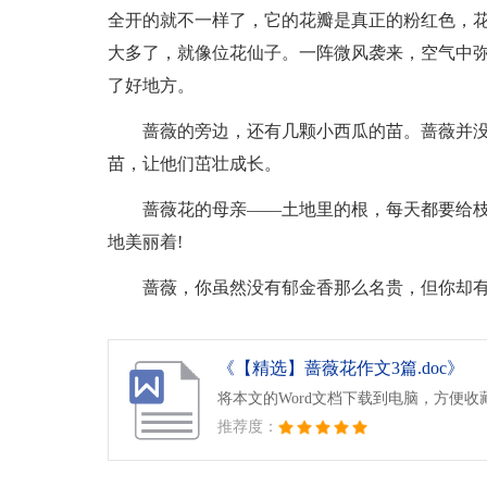
全开的就不一样了，它的花瓣是真正的粉红色，
大多了，就像位花仙子。一阵微风袭来，空气中
了好地方。
蔷薇的旁边，还有几颗小西瓜的苗。蔷薇并
苗，让他们茁壮成长。
蔷薇花的母亲——土地里的根，每天都要给
地美丽着!
蔷薇，你虽然没有郁金香那么名贵，但你却有
《【精选】蔷薇花作文3篇.doc》
将本文的Word文档下载到电脑，方便收
推荐度：