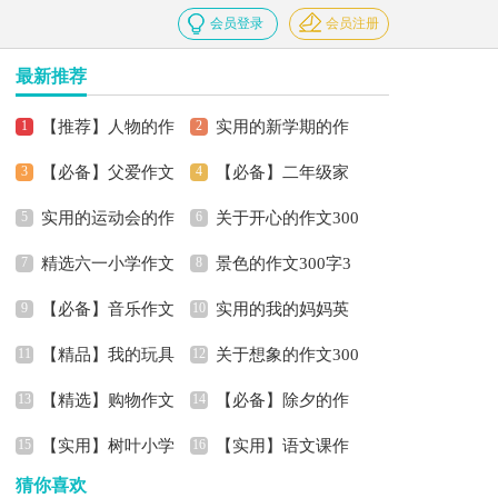
会员登录
会员注册
最新推荐
【推荐】人物的作
实用的新学期的作
【必备】父爱作文
【必备】二年级家
文300字3篇
文300字集锦6篇
实用的运动会的作
关于开心的作文300
300字五篇
乡作文300字三篇
精选六一小学作文
景色的作文300字3
文400字汇编5篇
字3篇
【必备】音乐作文
实用的我的妈妈英
300字3篇
篇
【精品】我的玩具
关于想象的作文300
600字4篇
语作文300字三篇
【精选】购物作文
【必备】除夕的作
作文300字四篇
字四篇
【实用】树叶小学
【实用】语文课作
300字汇总七篇
文300字锦集六篇
猜你喜欢
作文300字4篇
文400字3篇