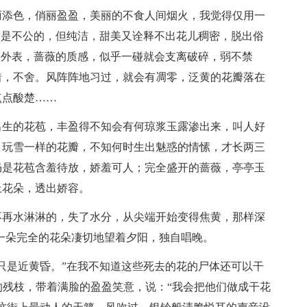
丽添色，俏丽盈盈，美丽的不食人间烟火，我觉得仅用一
质是不公的，但纯洁，甜美又诠释不出花儿稠密，脱出俗
人外表，蔷薇的质感，似乎一碰就会支离破碎，弱不禁
惜，不舍。风阵阵地习过，就会有凋零，泛黄的花瓣落在
点点酸楚……
出生的花苞，丰盈得不知会有何琼浆玉露渗出来，叫人好
。玩雪一样的花瓣，不知何时生出魅惑的情愫，才长两三
仍是花苞含羞待放，娇羞可人；完全盛开的蔷薇，亭亭玉
上花朵，透出娇容。
不再水淋淋的，失了水分，从尖端开始变得焦黄，那样深
一朵完全的花朵凄切地望着夕阳，独自唱晚。
只是近黄昏。”在我不知道这些死去的花的尸体还可以干
的残枝，带着满脸的盈盈笑意，说：“我会把他们做成干花