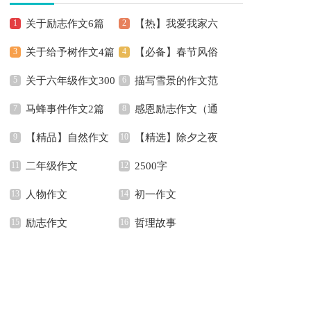
关于励志作文6篇
【热】我爱我家六
关于给予树作文4篇
【必备】春节风俗
年级作文
关于六年级作文300
描写雪景的作文范
作文600字锦集6篇
马蜂事件作文2篇
感恩励志作文（通
字合集8篇
文
【精品】自然作文
【精选】除夕之夜
用7篇）
二年级作文
2500字
五篇
作文200字合集8篇
人物作文
初一作文
励志作文
哲理故事