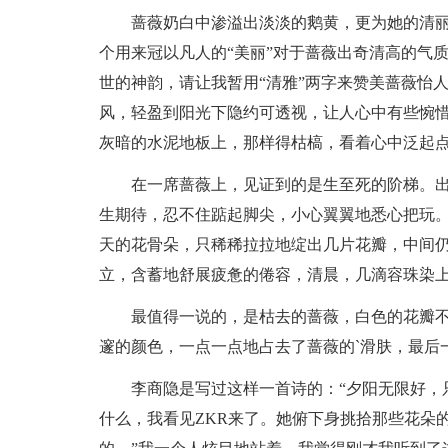
蔷薇奶白中渗溢出淡淡的鹅黄，更为她的清
个用来冠以凡人的“美丽”对于蔷薇出奇清高的气
世的神韵，请让我暂用“清雅”两字来赞美蔷薇怡
风，轻盈到阳光下隐约可透视，让人心中有些惋
灰暗的水泥地板上，那样得枯槁，看着心中泛起
在一席蔷薇上，见证到的是生至死的阶梯。
生期待，忍不住踮起脚尖，小心翼翼地悉心把玩
天的花骨朵，只稀稀拉拉地绽出几片花瓣，中间
立，含蓄地舒展疲惫的倦容，清晨，几滴容珠染
最值得一说的，是枯去的蔷薇，白色的花瓣
邃的颜色，一点一点地占去了蔷薇的`滑肤，最后
李商隐是写过这样一首诗的：“夕阳无限好，
什么，我看见ZKR来了。她俯下身挑拾那些花朵