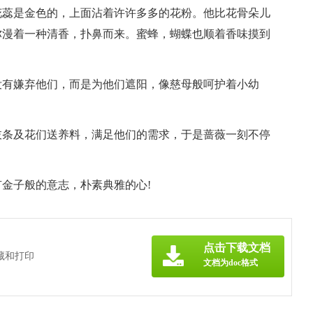
花蕊是金色的，上面沾着许许多多的花粉。他比花骨朵儿
弥漫着一种清香，扑鼻而来。蜜蜂，蝴蝶也顺着香味摸到
没有嫌弃他们，而是为他们遮阳，像慈母般呵护着小幼
枝条及花们送养料，满足他们的需求，于是蔷薇一刻不停
金子般的意志，朴素典雅的心!
点击下载文档
藏和打印
文档为doc格式