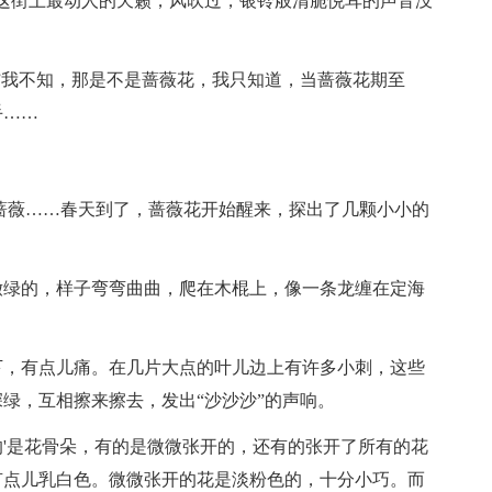
这街上最动人的天籁，风吹过，银铃般清脆悦耳的声音没
”我不知，那是不是蔷薇花，我只知道，当蔷薇花期至
手……
蔷薇……春天到了，蔷薇花开始醒来，探出了几颗小小的
嫩绿的，样子弯弯曲曲，爬在木棍上，像一条龙缠在定海
下，有点儿痛。在几片大点的叶儿边上有许多小刺，这些
绿，互相擦来擦去，发出“沙沙沙”的声响。
'是花骨朵，有的是微微张开的，还有的张开了所有的花
有点儿乳白色。微微张开的花是淡粉色的，十分小巧。而