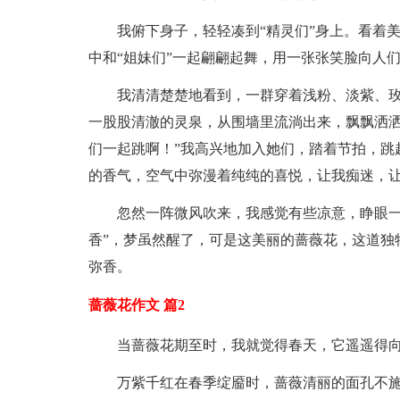
我俯下身子，轻轻凑到“精灵们”身上。看着
中和“姐妹们”一起翩翩起舞，用一张张笑脸向人
我清清楚楚地看到，一群穿着浅粉、淡紫、
一股股清澈的灵泉，从围墙里流淌出来，飘飘洒洒
们一起跳啊！”我高兴地加入她们，踏着节拍，跳
的香气，空气中弥漫着纯纯的喜悦，让我痴迷，
忽然一阵微风吹来，我感觉有些凉意，睁眼一
香”，梦虽然醒了，可是这美丽的蔷薇花，这道独
弥香。
蔷薇花作文 篇2
当蔷薇花期至时，我就觉得春天，它遥遥得
万紫千红在春季绽靥时，蔷薇清丽的面孔不