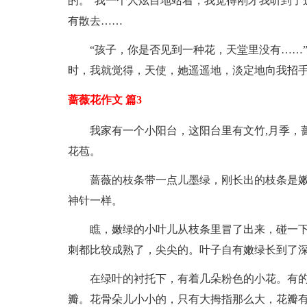
的。”我一个人炫目地站着，我觉得刚才我听到了
有散去……
“孩子，你是否见到一种花，天堂里没有……
时，我就觉得，天使，她遥遥地，淡定地向我招
蔷薇花作文 篇3
我家有一个小阳台，这阳台里有文竹,月季，
花苞。
蔷薇的枝条带一点儿墨绿，刚长出的枝条是
神针一样。
瞧，嫩绿的小叶儿从枝条里冒了出来，碰一
刺都比较成熟了，尖尖的。叶子自有嫩绿长到了深
在绿叶的衬托下，有着几朵粉色的小花。有的
瓣。花骨朵儿小小的，只有大拇指那么大，花瓣