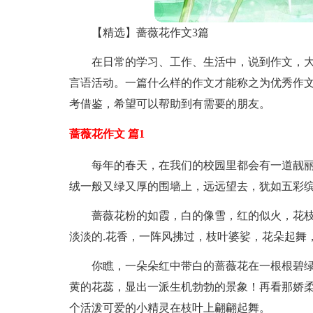
【精选】蔷薇花作文3篇
在日常的学习、工作、生活中，说到作文，
言语活动。一篇什么样的作文才能称之为优秀作文
考借鉴，希望可以帮助到有需要的朋友。
蔷薇花作文 篇1
每年的春天，在我们的校园里都会有一道靓
绒一般又绿又厚的围墙上，远远望去，犹如五彩
蔷薇花粉的如霞，白的像雪，红的似火，花
淡淡的.花香，一阵风拂过，枝叶婆娑，花朵起舞
你瞧，一朵朵红中带白的蔷薇花在一根根碧
黄的花蕊，显出一派生机勃勃的景象！再看那娇
个活泼可爱的小精灵在枝叶上翩翩起舞。