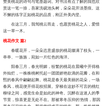
赞美桃花的诗句与笔墨题词。对书法有点了解的我也欣
赏这一笔一捺，吾家洗砚池头树，朵朵花开淡墨痕。这
不懈的练字正如桃花的品质，刚正外美内坚。
在这三月，我驾桃云而走，也愿赏桃花之人，爱惜
这一草一木。
桃花作文 篇2
春暖花开，一朵朵恣意盛放的桃花缀满了枝头，一
串串、一族族，宛如一片红色的海洋。
阳春三月，春光明媚，纷繁的桃花在晨曦中开得格
外灿烂，一株株桃树托起一团团娇艳欲滴的花瓣，在和
煕的春风中翩翩起舞。桃花是春天最美丽的花朵，一场
春风，桃花便开得花枝招展。穿梭在这妙不可言的桃红
柳绿之间，感觉生命是如此的神奇。沉醉在这迷人的季
节里，惊喜更是无处不在。那被寒冬压抑的'热情，那因