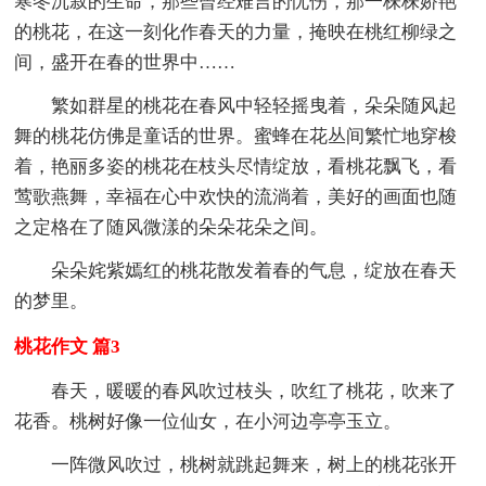
寒冬沉寂的生命，那些曾经难言的忧伤，那一株株娇艳
的桃花，在这一刻化作春天的力量，掩映在桃红柳绿之
间，盛开在春的世界中……
繁如群星的桃花在春风中轻轻摇曳着，朵朵随风起
舞的桃花仿佛是童话的世界。蜜蜂在花丛间繁忙地穿梭
着，艳丽多姿的桃花在枝头尽情绽放，看桃花飘飞，看
莺歌燕舞，幸福在心中欢快的流淌着，美好的画面也随
之定格在了随风微漾的朵朵花朵之间。
朵朵姹紫嫣红的桃花散发着春的气息，绽放在春天
的梦里。
桃花作文 篇3
春天，暖暖的春风吹过枝头，吹红了桃花，吹来了
花香。桃树好像一位仙女，在小河边亭亭玉立。
一阵微风吹过，桃树就跳起舞来，树上的桃花张开