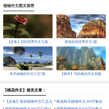
植物作文图文推荐
【必备】花的优秀作文九篇
精选桂花优秀作文3篇
有关植物的作文汇总7篇
【精华】写的梅花作文四篇
【桃花作文】相关文章：
【必备】喜欢植物作文汇总九
精选秋天植物作文300字集合
篇
校园的植物作文300字汇编10
九篇
观察植物的作文600字合集十