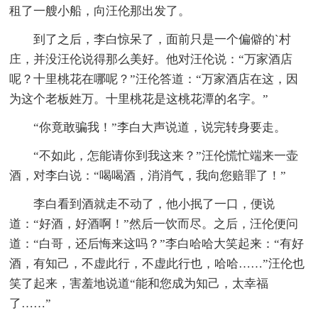
租了一艘小船，向汪伦那出发了。
到了之后，李白惊呆了，面前只是一个偏僻的`村
庄，并没汪伦说得那么美好。他对汪伦说：“万家酒店
呢？十里桃花在哪呢？”汪伦答道：“万家酒店在这，因
为这个老板姓万。十里桃花是这桃花潭的名字。”
“你竟敢骗我！”李白大声说道，说完转身要走。
“不如此，怎能请你到我这来？”汪伦慌忙端来一壶
酒，对李白说：“喝喝酒，消消气，我向您赔罪了！”
李白看到酒就走不动了，他小抿了一口，便说
道：“好酒，好酒啊！”然后一饮而尽。之后，汪伦便问
道：“白哥，还后悔来这吗？”李白哈哈大笑起来：“有好
酒，有知己，不虚此行，不虚此行也，哈哈……”汪伦也
笑了起来，害羞地说道“能和您成为知己，太幸福
了……”