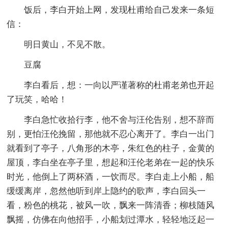
饭后，李白开始上网，发现杜甫给自己发来一条短
信：
明日黄山，不见不散。
豆腐
李白看后，想：一向以严谨著称的杜甫老弟也开起
了玩笑，哈哈！
李白急忙收拾行李，他不舍与汪伦告别，想不辞而
别，更怕汪伦挽留，那他就不忍心离开了。李白一出门
就看到了亭子，八角形的木亭，朱红色的柱子，金黄的
屋顶，李白坐在亭子里，想起和汪伦老弟在一起的快乐
时光，他倒上了两杯酒，一饮而尽。李白走上小船，船
缓缓离岸，忽然他听到岸上隐约的歌声，李白回头一
看，粉色的桃花，被风一吹，飘来一阵清香；柳枝随风
飘摇，仿佛在向他招手，小船划过潭水，轻轻地泛起一