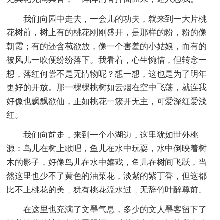
我们向园中走去，一会儿的功夫，就来到一大片桃
花树前，树上有的桃花刚刚盛开，是那样的粉，粉的像
朝霞；有的还含苞欲放，像一个害羞的小姑娘，而有的
被风儿一吹便纷纷落下。我看着，心生惋惜，但转念一
想，落红何尝不是无情物呢？想一想，这也是为了明年
更好的开放。那一棵棵桃树如云烟在空中飞荡，就连我
好像也飘飘欲仙，正如桃花一簇开无主，可爱深红爱浅
红。
我们向前走，来到一个小湖边，这里犹如世外桃
源：鸟儿在树上歌唱，鱼儿在水中玩耍，水中倒映着树
木的影子，好像鸟儿在水中嬉戏，鱼儿在树间飞跃，当
然这里也少不了黄色的油菜花，淡紫的紫丁香，但这都
比不上桃花的美，犹有桃花流水过，无辞竹叶醉尊前。
在这里也充满了文墨气息，多少的文人墨客留下了