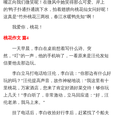
嘴正向我们微笑呢！在微风中她笑得那么可爱。岸上
的'鸭子扑通扑通跳下水，拍着翅膀向桃花仙女问好呢！
这真是“竹外桃花三两枝，春江水暖鸭先知”啊！
我爱你，桃花！
桃花作文 篇4
一天早晨，李白在桌前想着写什么诗。突
然，“叮”的一声，他的手机响了，一看原来是汪伦发短
信要他去那边玩。
李白立马打电话给汪伦，李白说：“你那边有什么好
玩的吗？”汪伦提高声音，故作神秘地说：“我这里有十
里桃花，万家酒店，您来了肯定好酒好菜交待！够你玩
上几天！”李白听了，非常激动，立马回应道：“好，汪
伦老弟，我马上来。”
挂了电话后，李白收拾好行李后，赶紧找了个船夫