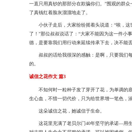
一直只用真钞的那部分在欺骗你们。”围观的群众
了真钱红着脸灰溜溜地走了。
小伙子走后，大家纷纷摇着头说道：“唉，这
了！”那位叔叔说话了：“大家不能因为这一件小
德，是要靠我们用行动来延续传承下去，决不能丢
叔叔的话给我很深的感触：是啊，只要我们
的。
诚信之花作文 篇3
不知何时一粒种子发了芽开了花，为单调的
生心血，不惜一切代价，只为给世界增一笔色，
这朵诚信之花，她诚信于生命。
这花里充满了老贝尔门40年坚守的承诺—用