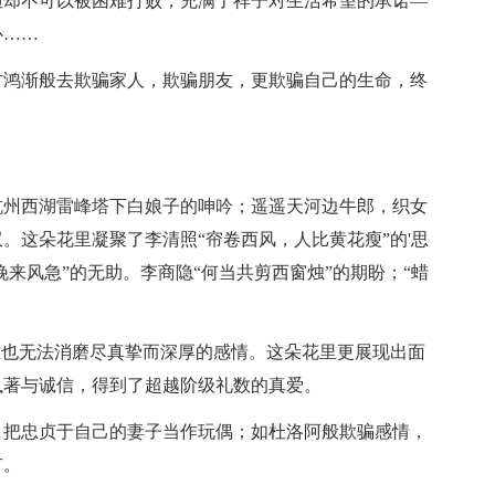
但却不可以被困难打败；充满了祥子对生活希望的承诺—
心……
方鸿渐般去欺骗家人，欺骗朋友，更欺骗自己的生命，终
杭州西湖雷峰塔下白娘子的呻吟；遥遥天河边牛郎，织女
。这朵花里凝聚了李清照“帘卷西风，人比黄花瘦”的'思
晚来风急”的无助。李商隐“何当共剪西窗烛”的期盼；“蜡
。
难也无法消磨尽真挚而深厚的感情。这朵花里更展现出面
执著与诚信，得到了超越阶级礼数的真爱。
，把忠贞于自己的妻子当作玩偶；如杜洛阿般欺骗感情，
有。