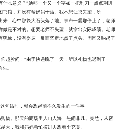
有什么意义？”她那一个又一个字如一把利刀一点点刺进
图书馆，并没有帮妈妈干活。我不想让您失望，所
出来，心中那块大石头落了地。掌声一霎那停止了，老师
样做是不对的。想要老师不失望，就拿出实际成绩。老师
有犹豫，没有委屈，反而坚定地点了点头。周围又响起了
仰起脸问：“由于快递晚了一天，所以礼物也迟到了一
的头。
到这句话时，就会想起前不久发生的一件事。
场购物。那天的商场里人山人海，热闹非凡。突然，从密
来越大，我和妈妈急忙挤进去想看个究竟。