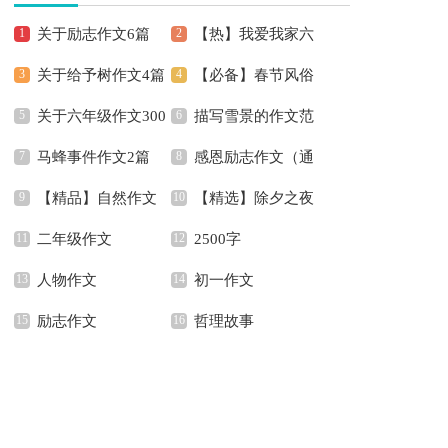
关于励志作文6篇
【热】我爱我家六
关于给予树作文4篇
【必备】春节风俗
年级作文
关于六年级作文300
描写雪景的作文范
作文600字锦集6篇
马蜂事件作文2篇
感恩励志作文（通
字合集8篇
文
【精品】自然作文
【精选】除夕之夜
用7篇）
二年级作文
2500字
五篇
作文200字合集8篇
人物作文
初一作文
励志作文
哲理故事