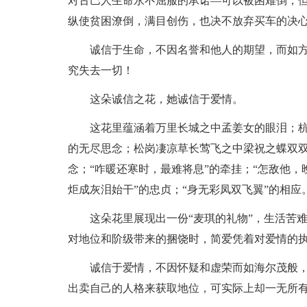
对古巴人生命永不屈服的承诺—可以被困难倒，
纵使贫困潦倒，满目创伤，也决不放弃买车的决
诚信于生命，不因名誉和他人的期望，而如
究失去一切！
这朵诚信之花，她诚信于爱情。
这花里蕴涵着万里长城之中孟姜女的眼泪；
的无尽思念；松岗凄凉草长莺飞之中梁祝之蝶双双
念；“咋暖还寒时，最难将息”的牵挂；“怎敌他，
炬成灰泪始干”的忠贞；“身无彩凤双飞翼”的相应
这朵花里展现出一份“麦琪的礼物”，生活苦
对地位和阶级带来的捆饶时，简爱凭着对爱情的
诚信于爱情，不因怀疑和虚荣而如海尔茂般
出卖自己的人格来获取地位，可实际上却一无所