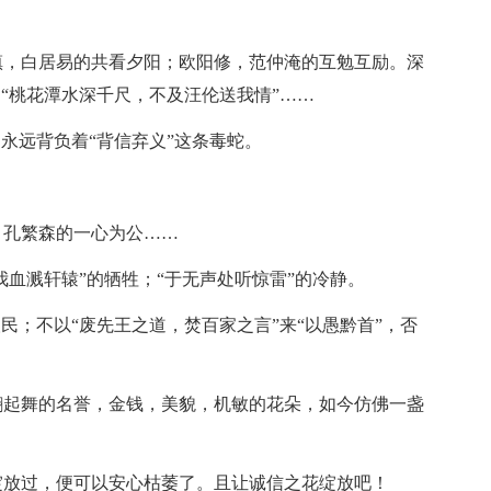
镇，白居易的共看夕阳；欧阳修，范仲淹的互勉互励。深
“桃花潭水深千尺，不及汪伦送我情”……
永远背负着“背信弃义”这条毒蛇。
；孔繁森的一心为公……
我血溅轩辕”的牺牲；“于无声处听惊雷”的冷静。
民；不以“废先王之道，焚百家之言”来“以愚黔首”，否
翩起舞的名誉，金钱，美貌，机敏的花朵，如今仿佛一盏
绽放过，便可以安心枯萎了。且让诚信之花绽放吧！