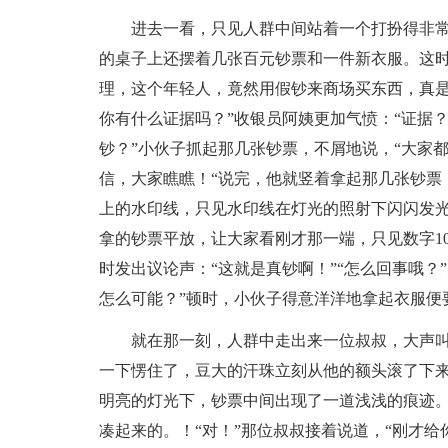
进去一看，只见人群中间站着一个打扮得非
的桌子上还摆着几张百元钞票和一件新衣服。这时
理，这个年轻人，竟然用假钞来商场买东西，真是
你有什么证据吗？”收银员阿姨更加气愤：“证据
钞？”小伙子抓起那几张钞票，不屑地说，“大家
信，大家瞧瞧！“说完，他就竖着拿起那几张钞票
上的水印线，只见水印线在灯光的照射下闪闪发光
拿的钞票平放，让大家看刚才那一端，只见数字1
时发出议论声：“这就是真钞啊！”“怎么回事哦？
怎么可能？”顿时，小伙子得意洋洋地拿起衣服便
就在那一刻，人群中走出来一位叔叔，大声叫
一下愣住了，豆大的汗珠立刻从他的额头滚了下
明亮的灯光下，钞票中间出现了一道浅浅的痕迹。
凑起来的。！“对！”那位叔叔接着说道，“刚才