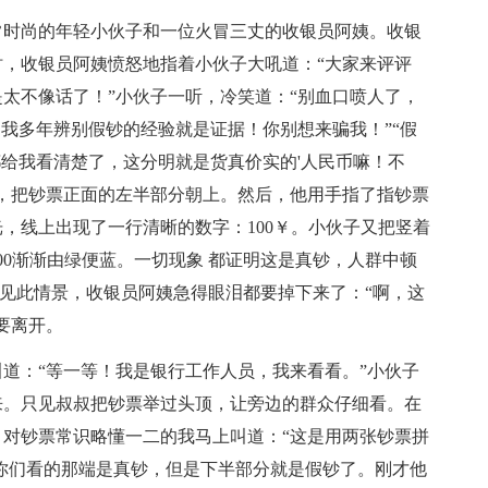
常时尚的年轻小伙子和一位火冒三丈的收银员阿姨。收银
，收银员阿姨愤怒地指着小伙子大吼道：“大家来评评
太不像话了！”小伙子一听，冷笑道：“别血口喷人了，
？我多年辨别假钞的经验就是证据！你别想来骗我！”“假
都给我看清楚了，这分明就是货真价实的'人民币嘛！不
，把钞票正面的左半部分朝上。然后，他用手指了指钞票
，线上出现了一行清晰的数字：100￥。小伙子又把竖着
00渐渐由绿便蓝。一切现象 都证明这是真钞，人群中顿
”见此情景，收银员阿姨急得眼泪都要掉下来了：“啊，这
要离开。
道：“等一等！我是银行工作人员，我来看看。”小伙子
来。只见叔叔把钞票举过头顶，让旁边的群众仔细看。在
对钞票常识略懂一二的我马上叫道：“这是用两张钞票拼
给你们看的那端是真钞，但是下半部分就是假钞了。刚才他