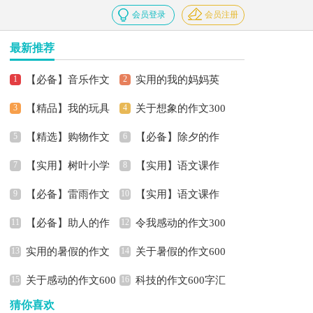
会员登录
会员注册
最新推荐
【必备】音乐作文
实用的我的妈妈英
【精品】我的玩具
关于想象的作文300
600字4篇
语作文300字三篇
【精选】购物作文
【必备】除夕的作
作文300字四篇
字四篇
【实用】树叶小学
【实用】语文课作
300字汇总七篇
文300字锦集六篇
【必备】雷雨作文
【实用】语文课作
作文300字4篇
文400字3篇
【必备】助人的作
令我感动的作文300
600字三篇
文600字三篇
实用的暑假的作文
关于暑假的作文600
文600字三篇
字三篇
关于感动的作文600
科技的作文600字汇
600字汇总六篇
字集锦8篇
猜你喜欢
字四篇
编六篇