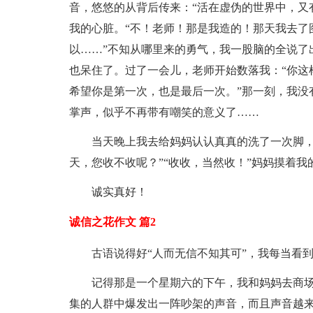
音，悠悠的从背后传来：“活在虚伪的世界中，又
我的心脏。“不！老师！那是我造的！那天我去了
以……”不知从哪里来的勇气，我一股脑的全说了
也呆住了。过了一会儿，老师开始数落我：“你这
希望你是第一次，也是最后一次。”那一刻，我没
掌声，似乎不再带有嘲笑的意义了……
当天晚上我去给妈妈认认真真的洗了一次脚，
天，您收不收呢？”“收收，当然收！”妈妈摸着我
诚实真好！
诚信之花作文 篇2
古语说得好“人而无信不知其可”，我每当看
记得那是一个星期六的下午，我和妈妈去商
集的人群中爆发出一阵吵架的声音，而且声音越