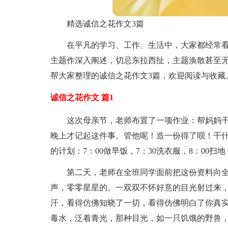
精选诚信之花作文3篇
在平凡的学习、工作、生活中，大家都经常
主题作深入阐述，切忌东拉西扯，主题涣散甚至
帮大家整理的诚信之花作文3篇，欢迎阅读与收藏
诚信之花作文 篇1
这次母亲节，老师布置了一项作业：帮妈妈
晚上才记起这件事。管他呢！造一份得了呗！干什
的计划：7：00做早饭，7：30洗衣服，8：00扫地
第二天，老师在全班同学面前把这份资料向
声，零零星星的。一双双不怀好意的目光射过来
汗，看得仿佛知晓了一切，看得仿佛明白了你真
毒水，泛着青光，那种目光，如一只饥饿的野兽，