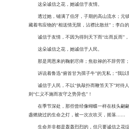
这朵诚信之花，她诚信于友情。
透过她，铺满了伯牙，子期的高山流水；元
藏着韦应物的“相送情无限，沾襟比散丝”；李白的
诚信于友情，不因为得到天下而“出而反而”，
这朵诚信之花，她诚信于人民。
那是周恩来的鞠躬尽瘁；焦欲禄的不辞劳苦
诉说着鲁迅“俯首甘为孺子牛”的无私；“我以
诚信于人民，不以“执敲扑而鞭笞天下”对待人
则“仁义不施而攻守之势异也”！
在季节深处，那些曾经像蝴蝶一样在枝头翩
盏燃烧过的生命之灯，被一次次吹灭，摇落……
生命并非都是轰轰烈烈的，但只要诚信之花