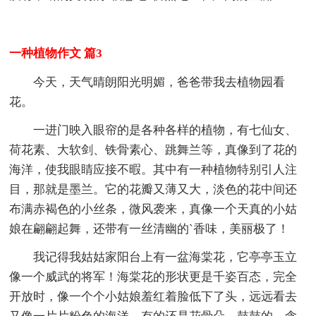
一种植物作文 篇3
今天，天气晴朗阳光明媚，爸爸带我去植物园看
花。
一进门映入眼帘的是各种各样的植物，有七仙女、
荷花素、大软剑、铁骨素心、跳舞兰等，真像到了花的
海洋，使我眼睛应接不暇。其中有一种植物特别引人注
目，那就是墨兰。它的花瓣又薄又大，淡色的花中间还
布满赤褐色的小丝条，微风袭来，真像一个天真的小姑
娘在翩翩起舞，还带有一丝清幽的`香味，美丽极了！
我记得我姑姑家阳台上有一盆海棠花，它亭亭玉立
像一个威武的将军！海棠花的形状更是千姿百态，完全
开放时，像一个个小姑娘羞红着脸低下了头，远远看去