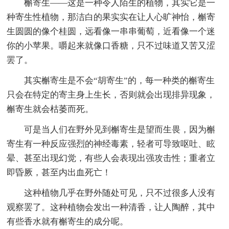
槲寄生——这是一种令人陌生的植物，其实它是一
种寄生性植物，那洁白的果实实在让人心旷神怡，槲寄
生圆圆的像个桂圆，远看像一串串葡萄，近看像一个迷
你的小苹果。嚼起来就像口香糖，只不过味道又苦又涩
罢了。
其实槲寄生是不会“胡寄生”的，每一种类的槲寄生
只会在特定的寄主身上生长，否则就会出现排异现象，
槲寄生就会枯萎而死。
可是当人们在野外见到槲寄生是望而生畏，因为槲
寄生有一种反应强烈的神经毒素，轻者可导致呕吐、眩
晕、甚至出现幻觉，有些人会表现出强攻击性；重者立
即昏厥，甚至内出血死亡！
这种植物几乎在野外随处可见，只不过很多人没有
观察罢了。这种植物会发出一种清香，让人陶醉，其中
有些香水就有槲寄生的成分呢。