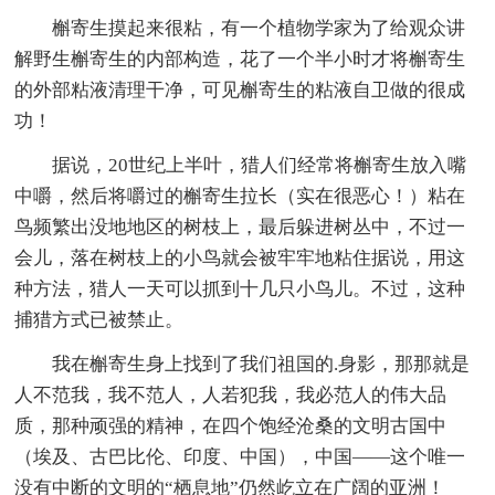
槲寄生摸起来很粘，有一个植物学家为了给观众讲
解野生槲寄生的内部构造，花了一个半小时才将槲寄生
的外部粘液清理干净，可见槲寄生的粘液自卫做的很成
功！
据说，20世纪上半叶，猎人们经常将槲寄生放入嘴
中嚼，然后将嚼过的槲寄生拉长（实在很恶心！）粘在
鸟频繁出没地地区的树枝上，最后躲进树丛中，不过一
会儿，落在树枝上的小鸟就会被牢牢地粘住据说，用这
种方法，猎人一天可以抓到十几只小鸟儿。不过，这种
捕猎方式已被禁止。
我在槲寄生身上找到了我们祖国的.身影，那那就是
人不范我，我不范人，人若犯我，我必范人的伟大品
质，那种顽强的精神，在四个饱经沧桑的文明古国中
（埃及、古巴比伦、印度、中国），中国——这个唯一
没有中断的文明的“栖息地”仍然屹立在广阔的亚洲！