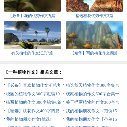
【必备】花的优秀作文九篇
精选桂花优秀作文3篇
有关植物的作文汇总7篇
【精华】写的梅花作文四篇
【一种植物作文】相关文章：
【必备】喜欢植物作文汇总九
精选秋天植物作文300字集合
篇
校园的植物作文300字汇编10
九篇
观察植物的作文600字合集十
篇
描写植物的作文300字锦集6篇
篇
关于描写植物的作文300字合
【精选】桃花作文400字四篇
集九篇
我的植物朋友作文（范例15
我的植物朋友作文[优选]
篇）
我的植物朋友作文【范例15