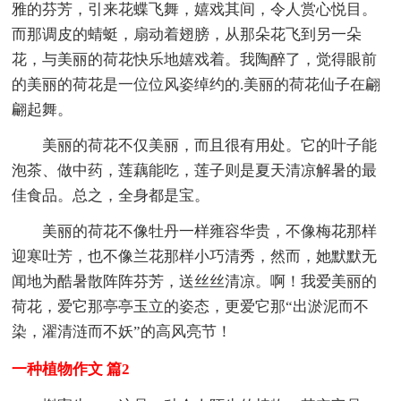
雅的芬芳，引来花蝶飞舞，嬉戏其间，令人赏心悦目。
而那调皮的蜻蜓，扇动着翅膀，从那朵花飞到另一朵
花，与美丽的荷花快乐地嬉戏着。我陶醉了，觉得眼前
的美丽的荷花是一位位风姿绰约的.美丽的荷花仙子在翩
翩起舞。
美丽的荷花不仅美丽，而且很有用处。它的叶子能
泡茶、做中药，莲藕能吃，莲子则是夏天清凉解暑的最
佳食品。总之，全身都是宝。
美丽的荷花不像牡丹一样雍容华贵，不像梅花那样
迎寒吐芳，也不像兰花那样小巧清秀，然而，她默默无
闻地为酷暑散阵阵芬芳，送丝丝清凉。啊！我爱美丽的
荷花，爱它那亭亭玉立的姿态，更爱它那“出淤泥而不
染，濯清涟而不妖”的高风亮节！
一种植物作文 篇2