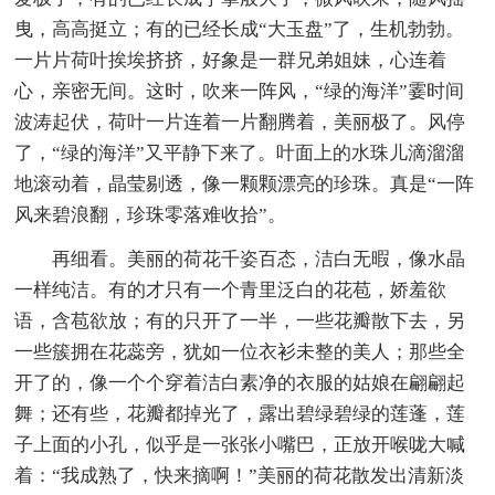
曳，高高挺立；有的已经长成“大玉盘”了，生机勃勃。
一片片荷叶挨埃挤挤，好象是一群兄弟姐妹，心连着
心，亲密无间。这时，吹来一阵风，“绿的海洋”霎时间
波涛起伏，荷叶一片连着一片翻腾着，美丽极了。风停
了，“绿的海洋”又平静下来了。叶面上的水珠儿滴溜溜
地滚动着，晶莹剔透，像一颗颗漂亮的珍珠。真是“一阵
风来碧浪翻，珍珠零落难收拾”。
再细看。美丽的荷花千姿百态，洁白无暇，像水晶
一样纯洁。有的才只有一个青里泛白的花苞，娇羞欲
语，含苞欲放；有的只开了一半，一些花瓣散下去，另
一些簇拥在花蕊旁，犹如一位衣衫未整的美人；那些全
开了的，像一个个穿着洁白素净的衣服的姑娘在翩翩起
舞；还有些，花瓣都掉光了，露出碧绿碧绿的莲蓬，莲
子上面的小孔，似乎是一张张小嘴巴，正放开喉咙大喊
着：“我成熟了，快来摘啊！”美丽的荷花散发出清新淡