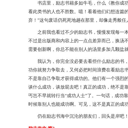
书店里，励志书籍多如牛毛，什么《教你成
看此类书的人也不胜数。噫！看着他们幻想连篇的
弃！”这句废话仍死死地趟在那里，却像走秀般任
之前我也看过不少的励志书，慢慢发现每一
不过是出版商和内容上的一点点差异而已，换汤
需要创新啊，你总不能在别人的汤里多加几颗盐
我认为，你完全没必要去看些什么励志的书，
功你就努力争取去，又何必把时间浪费在看励志
不是靠自己争取才获得成功的。他们有一个强烈
谈什么成功，谈放屁去吧！真正的成功，绝不是
丐岂不早就转行当“成功人士”了。一句话，成功
时候靠别人也能成功啊。可见，这不是真正的成
仍在励志书海中沉沦的朋友们，回头是岸吧