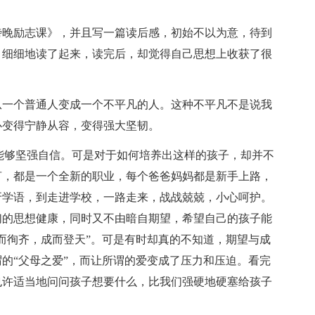
傍晚励志课》，并且写一篇读后感，初始不以为意，待到
，细细地读了起来，读完后，却觉得自己思想上收获了很
从一个普通人变成一个不平凡的人。这种不平凡不是说我
心变得宁静从容，变得强大坚韧。
能够坚强自信。可是对于如何培养出这样的孩子，却并不
言，都是一个全新的职业，每个爸爸妈妈都是新手上路，
牙学语，到走进学校，一路走来，战战兢兢，小心呵护。
们的思想健康，同时又不由暗自期望，希望自己的孩子能
而徇齐，成而登天”。可是有时却真的不知道，期望与成
的“父母之爱”，而让所谓的爱变成了压力和压迫。看完
也许适当地问问孩子想要什么，比我们强硬地硬塞给孩子