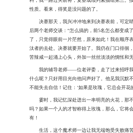
料，我一路过关斩将，复赛成绩列素描组第三。按
性质。看来，得奖是没问题的了。
决赛那天，我兴冲冲地来到决赛表前，可定
后两个老师交谈：“怎么搞的，前5名怎么都变成了
了，只觉得眼前一片茫然，原来如此！我在顺序
汰者的去处。决赛就要开始了。我仍在门口徘徊
苦辣咸一起涌上心头，外加一丝丝淡淡的惆怅和
我的辅导老师——位老评委，走了过来招呼
什么呢？只好用目光向他问声好了。他见我沉默不
不能失去自信！记住：‘如果是玫瑰，它总会开花的
霎时，我记忆深处迸出一串明亮的火花，那
吗？如果一个人的才智称得上玫瑰，那么，它将
有！
生活，这个魔术师一边让我无端饱受失败痛