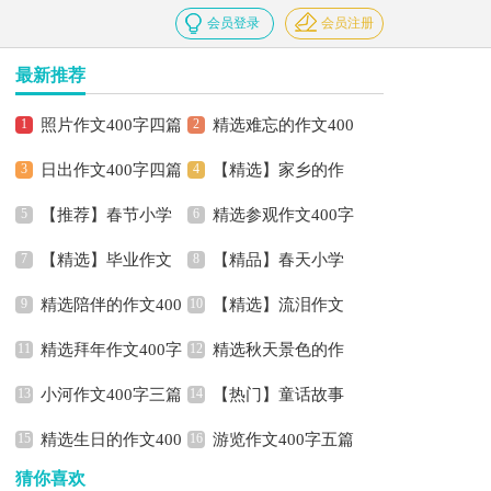
会员登录
会员注册
最新推荐
照片作文400字四篇
精选难忘的作文400
日出作文400字四篇
【精选】家乡的作
字6篇
【推荐】春节小学
精选参观作文400字
文400字三篇
【精选】毕业作文
【精品】春天小学
作文400字四篇
四篇
精选陪伴的作文400
【精选】流泪作文
400字3篇
作文400字四篇
精选拜年作文400字
精选秋天景色的作
字3篇
400字三篇
小河作文400字三篇
【热门】童话故事
3篇
文400字3篇
精选生日的作文400
游览作文400字五篇
作文400字集合7篇
猜你喜欢
字4篇