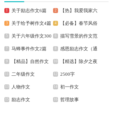
关于励志作文6篇
【热】我爱我家六
关于给予树作文4篇
【必备】春节风俗
年级作文
关于六年级作文300
描写雪景的作文范
作文600字锦集6篇
马蜂事件作文2篇
感恩励志作文（通
字合集8篇
文
【精品】自然作文
【精选】除夕之夜
用7篇）
二年级作文
2500字
五篇
作文200字合集8篇
人物作文
初一作文
励志作文
哲理故事