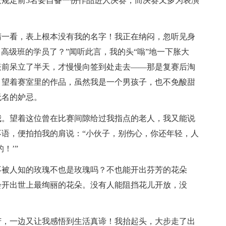
规定前5名要自备一份作品进人决赛，而决赛又多为表演
睛一看，表上根本没有我的名字！我正在纳闷，忽听见身
高级班的学员了？”闻听此言，我的头“嗡”地一下胀大
表前呆立了半天，才慢慢向签到处走去——那是复赛后淘
，望着赛室里的作品，虽然我是一个男孩子，也不免酸甜
无名的妒忌。
我。望着这位曾在比赛间隙给过我指点的老人，我又能说
语，便拍拍我的肩说：“小伙子，别伤心，你还年轻，人
！’”
不被人知的玫瑰不也是玫瑰吗？不也能开出芬芳的花朵
会开出世上最绚丽的花朵。没有人能阻挡花儿开放，没
苦，一边又让我感悟到生活真谛！我抬起头，大步走了出