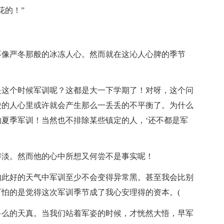
花的！”
不像严冬那般的冰冻人心。然而就在这沁人心脾的季节
是这个时候军训呢？这都是大一下学期了！对呀，这个问
校的人心里或许就会产生那么一丢丢的不平衡了。为什么
夏季军训！当然也不排除某些镇定的人，‘还不都是军
得淡。然而他的心中所想又何尝不是事实呢！
如此好的天气中军训至少不会变得异常黑。甚至我会比别
怕的是觉得这次军训季节成了我心安理得的资本。(
多么的天真。当我们站着军姿的时候，才恍然大悟，早军