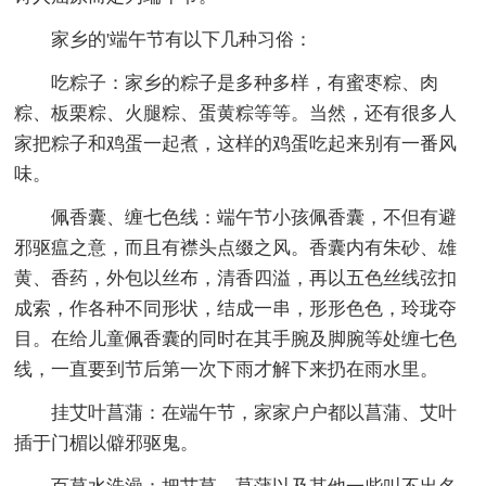
家乡的'端午节有以下几种习俗：
吃粽子：家乡的粽子是多种多样，有蜜枣粽、肉
粽、板栗粽、火腿粽、蛋黄粽等等。当然，还有很多人
家把粽子和鸡蛋一起煮，这样的鸡蛋吃起来别有一番风
味。
佩香囊、缠七色线：端午节小孩佩香囊，不但有避
邪驱瘟之意，而且有襟头点缀之风。香囊内有朱砂、雄
黄、香药，外包以丝布，清香四溢，再以五色丝线弦扣
成索，作各种不同形状，结成一串，形形色色，玲珑夺
目。在给儿童佩香囊的同时在其手腕及脚腕等处缠七色
线，一直要到节后第一次下雨才解下来扔在雨水里。
挂艾叶菖蒲：在端午节，家家户户都以菖蒲、艾叶
插于门楣以僻邪驱鬼。