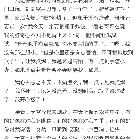
我记得去年和哥哥姐姐们拿着烟火，炮，烟花，在
门口玩。哥哥突发思想，拿了一个瓶子，把炮装进瓶子
里，然后点燃。“嘭”炮爆了。但瓶子没有炸破。哥哥还
要试一次“我今天一定要把瓶子炸破。”看着哥哥在玩，
我的好奇心不知不觉冒上来！“哥，能不能让我试
试。”哥哥似乎有点犹豫“你不要害怕的哭了。”“嗯，我
没有那么胆小。”但是心里还是有点害怕。哥哥把炮放到
瓶子里，让我点燃，我越来越害怕，万一点到手怎么
办，如果没点着哥哥会不会嘲笑我，如果。
我心里忐忑不安，不知怎么，我一点，炮就点燃
了。我吓死了，以为没点着，没想到我把瓶子都炸破
了。我开心极了！
接着，天空放起来烟花，在天上像五彩的星星，有
的好像在对我眨眼睛，有的好像在对我挥手，还有的好
像对我说话。突然，只听到“轰隆”一声巨响，抬头一
看，天空已挂着一个巨大的彩球。彩球闪烁着耀眼的金