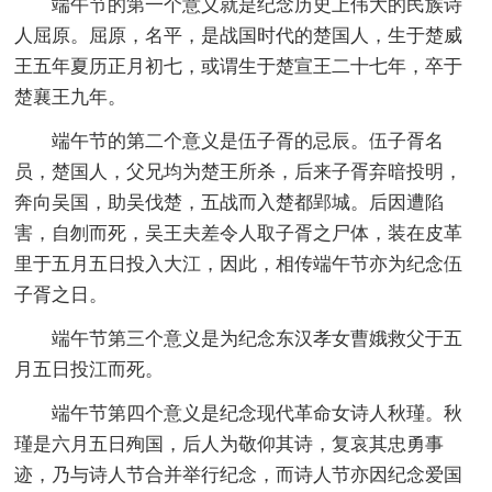
端午节的第一个意义就是纪念历史上伟大的民族诗
人屈原。屈原，名平，是战国时代的楚国人，生于楚威
王五年夏历正月初七，或谓生于楚宣王二十七年，卒于
楚襄王九年。
端午节的第二个意义是伍子胥的忌辰。伍子胥名
员，楚国人，父兄均为楚王所杀，后来子胥弃暗投明，
奔向吴国，助吴伐楚，五战而入楚都郢城。后因遭陷
害，自刎而死，吴王夫差令人取子胥之尸体，装在皮革
里于五月五日投入大江，因此，相传端午节亦为纪念伍
子胥之日。
端午节第三个意义是为纪念东汉孝女曹娥救父于五
月五日投江而死。
端午节第四个意义是纪念现代革命女诗人秋瑾。秋
瑾是六月五日殉国，后人为敬仰其诗，复哀其忠勇事
迹，乃与诗人节合并举行纪念，而诗人节亦因纪念爱国