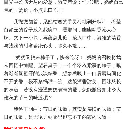
目光中盈满无尽的爱意，微笑着说：“尝尝吧，奶奶自己
包的，烫哈，小点儿口吃！”
我微微颔首，见她枯瘦的手灵巧地剥开粽叶，将莹
白如玉的粽子放入我碗中。霎那间，幽幽粽香沁人心
脾。夹下一小块，再蘸点儿糖，放入口中，淡雅的清香
与浅浅的甜蜜萦绕心头，弥久不散……
“奶奶又捎来粽子了，快来吃呀！”妈妈的召唤将我
从回忆中惊醒。望着桌子上一个个翠衣紧裹的粽子，嗅
着渐渐氤氲开的淡淡粽香，想象着咬上一口后唇齿间化
不开的香，我不禁抿嘴一笑。这般清香甜美、回味悠长
的味道，若没有浸透奶奶满满的爱，怎能酿出如此令人
难忘的节日的味道呢？
我终于明白：节日的味道，其实是亲情的味道；节
日的味道，是无论走到哪里也忘不了的家的味道！