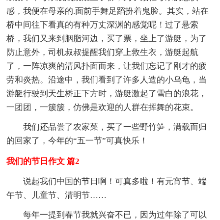
感，我便在母亲的.面前手舞足蹈扮着鬼脸。其实，站在
桥中间往下看真的有种万丈深渊的感觉呢！过了悬索
桥，我们又来到胭脂河边，买了票，坐上了游艇，为了
防止意外，司机叔叔提醒我们穿上救生衣，游艇起航
了，一阵凉爽的清风扑面而来，让我们忘记了刚才的疲
劳和炎热。沿途中，我们看到了许多人造的小乌龟，当
游艇行驶到天生桥正下方时，游艇激起了雪白的浪花，
一团团，一簇簇，仿佛是欢迎的人群在挥舞的花束。
我们还品尝了农家菜，买了一些野竹笋，满载而归
的回家了，今年的“五一节”可真快乐！
我们的节日作文 篇2
说起我们中国的节日啊！可真多啦！有元宵节、端
午节、儿童节、清明节……
每年一提到春节我就兴奋不已，因为过年除了可以