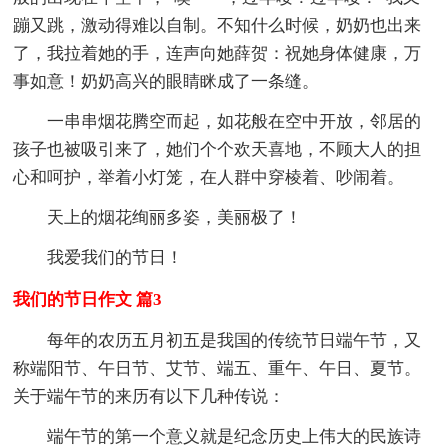
蹦又跳，激动得难以自制。不知什么时候，奶奶也出来
了，我拉着她的手，连声向她薛贺：祝她身体健康，万
事如意！奶奶高兴的眼睛眯成了一条缝。
一串串烟花腾空而起，如花般在空中开放，邻居的
孩子也被吸引来了，她们个个欢天喜地，不顾大人的担
心和呵护，举着小灯笼，在人群中穿棱着、吵闹着。
天上的烟花绚丽多姿，美丽极了！
我爱我们的节日！
我们的节日作文 篇3
每年的农历五月初五是我国的传统节日端午节，又
称端阳节、午日节、艾节、端五、重午、午日、夏节。
关于端午节的来历有以下几种传说：
端午节的第一个意义就是纪念历史上伟大的民族诗