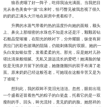
狼吞虎咽了好一阵子，吃得我油光满面。当我把目
光从各色美食中“拔”出来时，恰巧瞥见被我忽视了很久
的奶奶正满头大汗地在厨房中煮着粽子。
升腾的水蒸气带着灼热的温度扑向她的面颊，额头
上、鼻尖上那细密的水珠也不知是水还是汗，颗颗若钻
石般晶莹璀璨，在阳光的映衬下，分外耀眼，纵使有厨
房拉门的彩色玻璃的阻隔，仍能刺痛我的'双眼。她的一
头白发如银似雪，发着柔柔的光。那光，应是她对儿孙
堪比清泉般细腻、无私又源远流长的爱吧！她满脸的皱
纹是无情岁月留下的痕迹，她微微颤抖的双手布满了老
茧。原来奶奶已经这般苍老，可她现在这般辛苦又是为
了谁呢？
想到此，我的双眸不觉泪光涟涟。忽然，眼前出现
一个盛着还冒着热气的粽子的白瓷盘，托着它的是一双
瘦削的手。回头，眸光流转，竟见奶奶的脸。她慈祥的