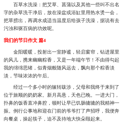
百草水洗澡：把艾草、菖蒲以及其他一些叫不出名
字的杂草洗干净后，放在澡盆或浴缸里用热水烫一会，
把草捞出，再调水成适当温度后给孩子洗澡，据说有去
污浊和驱百病的功效呢。
我们的节日作文 篇4
金阳暖暖，投射出一室静谧，轻启窗帘，钻进屋里
的风儿，携来幽幽粽香，又是一年端午节！不由得勾起
我的绵绵思绪，似青烟般随风远去，飘向那个粽香淡
淡，节味浓浓的午后。
经过一个多小时的辗转跋涉，父母和我终于来到了
位于旅顺的奶奶家。新月高悬，天色已晚。一进大门，
扑鼻的饭香直冲鼻腔，顿时让早已饥肠辘辘的我精神一
振。例行公事地和迎在门前的爷爷打了声招呼，我便奔
向餐桌，操起筷子，迫不及待地大快朵颐起来。