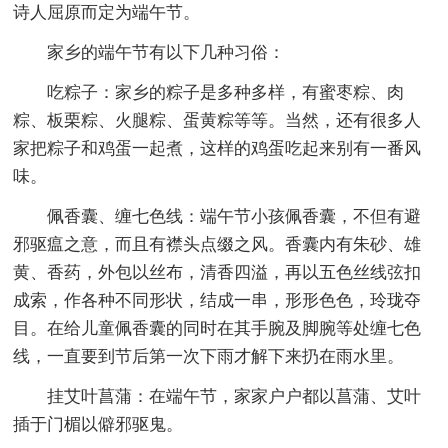
诗人屈原而定为端午节。
家乡的端午节有以下几种习俗：
吃粽子：家乡的粽子是多种多样，有蜜枣粽、肉
粽、板栗粽、火腿粽、蛋黄粽等等。当然，还有很多人
家把粽子和鸡蛋一起煮，这样的鸡蛋吃起来别有一番风
味。
佩香囊、缠七色线：端午节小孩佩香囊，不但有避
邪驱瘟之意，而且有襟头点缀之风。香囊内有朱砂、雄
黄、香药，外包以丝布，清香四溢，再以五色丝线弦扣
成索，作各种不同形状，结成一串，形形色色，玲珑夺
目。在给儿童佩香囊的同时在其手腕及脚腕等处缠七色
线，一直要到节后第一次下雨才解下来扔在雨水里。
挂艾叶菖蒲：在端午节，家家户户都以菖蒲、艾叶
插于门楣以僻邪驱鬼。