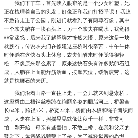
我们下了车，首先映入眼帘的是一个少女雕塑，她
正在梳理着自己的头发，好像正和我们打招呼呢！ 我迫
不急待走进了公园，刚进门就看到了有两尊石像，其中
一个农夫躺在一块石头上，另一个农夫在喝水，我觉得
非常迷惑，后来我了解释牌才恍然大悟，原来这是一块
枕腰石，传说农夫们在修建这座桥时很辛苦，中午午休
时便躺在这快石头上休息，农夫们醒来时便觉得很轻
松，不像原来那么累了，原来这快石头有许多鹅卵石组
成，人躺在上面能舒筋活血，按摩穴位，缓解疲劳，这
就是枕腰石的来历。
我们沿着山路一直往上走，一会儿就来到悬索桥，
这座桥由二根钢丝横跨在绚丽多姿的胭脂河上，桥梁全
长64米，跨径5米，桥宽22米，桥面由木板和绳子编织而
成，人走在上面，摇摇晃晃就像荡秋千一样，非常可
怕，刚开始，母亲有些害怕，不敢上桥，在我和父亲的
鼓励下，母亲战战兢兢上了桥，为了减轻母亲的恐惧