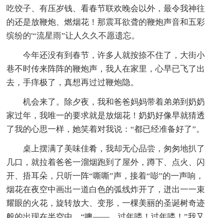
吃饺子、有压岁钱、看春节联欢晚会以外，最令我神往
的还是放鞭炮、燃烟花！那震耳欲聋的鞭炮声音和五彩
缤纷的'“流星雨”让人久久不愿遗忘。
今年还没有到春节，许多人就按捺不住了，大街小
巷不时传来阵阵的鞭炮声，我人在家里，心早已飞了出
去，手痒极了，真想再过过鞭炮隐。
机会来了。除夕夜，我和爸爸妈妈带着弟弟到奶奶
家过年，我唯一的要求就是放烟花！奶奶好像早就猜透
了我的心思一样，她笑着对我说：“都已经准备好了”。
桌上摆满了美味佳肴，我却无心品尝，匆匆地扒了
几口，就拉着爸爸一溜烟跑到了屋外，蹲下、点火、闪
开、捂耳朵，只听一阵“嘶嘶”声，接着“嘭”的一声响，
烟花在夜空中画出一道白色的弧线炸开了，迸出一一束
耀眼的火花，旋转放大、变形，一棵美丽的圣诞树奇迹
般的出现在半空中，“噢——，过年喽！过年喽！”我又