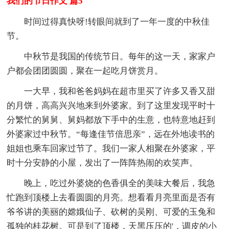
我们的节日作文 篇5
时间过得真快呀!转眼间就到了一年一度的中秋佳
节。
中秋节是我国的传统节日。每年的这一天，家家户
户都会团团圆圆，聚在一起吃月饼赏月。
一大早，我和爸爸妈妈在超市里买了许多又香又甜
的月饼，高高兴兴地来到外婆家。到了这里发现平时十
分繁忙的舅舅、舅妈都放下手中的生意，也特意地赶到
外婆家过中秋节。“每逢佳节倍思亲”，远在外地读书的
姐姐也乘车回家过节了。我们一家人相聚在外婆家，平
时十分安静的小屋，发出了一阵阵热闹的欢笑声。
晚上，吃过外婆烧的色香俱全的美味大餐后，我急
忙跑到顶楼上去看圆圆的月亮。想看看月亮里面是否有
爷爷讲的美丽的嫦娥仙子、砍树的吴刚、可爱的玉兔和
孤独的桂花树。可是到了顶楼，天黑压压的'，调皮的小