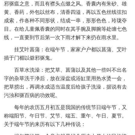
邪驱瘟之意，而且有襟头点缀之风。香囊内有朱砂、雄
黄、香药，外包以丝布，清香四溢，再以五色丝线弦扣
成索，作各种不同形状，结成一串，形形色色，玲珑夺
目。在给儿童佩香囊的同时在其手腕及脚腕等处缠七色
线，一直要到节后第一次下雨才解下来扔在雨水里。
挂艾叶菖蒲：在端午节，家家户户都以菖蒲、艾叶
插于门楣以僻邪驱鬼。
百草水洗澡：把艾草、菖蒲以及其他一些叫不出名
字的杂草洗干净后，放在澡盆或浴缸里用热水烫一会，
把草捞出，再调水成适当温度后给孩子洗澡，据说有去
污浊和驱百病的功效呢。
每年的农历五月初五是我国的传统节日端午节，又
称端阳节、午日节、艾节、端五、重午、午日、夏节。
关于端午节的来历有以下几种传说：