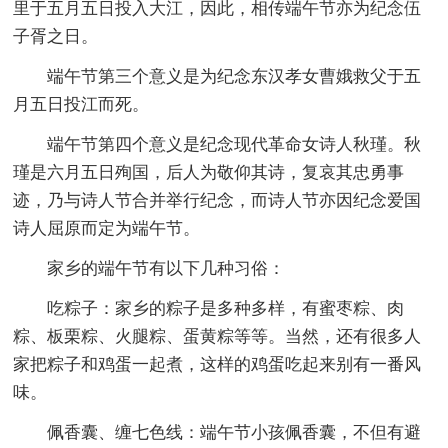
里于五月五日投入大江，因此，相传端午节亦为纪念伍
子胥之日。
端午节第三个意义是为纪念东汉孝女曹娥救父于五
月五日投江而死。
端午节第四个意义是纪念现代革命女诗人秋瑾。秋
瑾是六月五日殉国，后人为敬仰其诗，复哀其忠勇事
迹，乃与诗人节合并举行纪念，而诗人节亦因纪念爱国
诗人屈原而定为端午节。
家乡的端午节有以下几种习俗：
吃粽子：家乡的粽子是多种多样，有蜜枣粽、肉
粽、板栗粽、火腿粽、蛋黄粽等等。当然，还有很多人
家把粽子和鸡蛋一起煮，这样的鸡蛋吃起来别有一番风
味。
佩香囊、缠七色线：端午节小孩佩香囊，不但有避