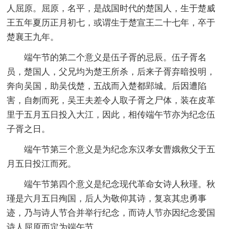
人屈原。屈原，名平，是战国时代的楚国人，生于楚威
王五年夏历正月初七，或谓生于楚宣王二十七年，卒于
楚襄王九年。
端午节的第二个意义是伍子胥的忌辰。伍子胥名
员，楚国人，父兄均为楚王所杀，后来子胥弃暗投明，
奔向吴国，助吴伐楚，五战而入楚都郢城。后因遭陷
害，自刎而死，吴王夫差令人取子胥之尸体，装在皮革
里于五月五日投入大江，因此，相传端午节亦为纪念伍
子胥之日。
端午节第三个意义是为纪念东汉孝女曹娥救父于五
月五日投江而死。
端午节第四个意义是纪念现代革命女诗人秋瑾。秋
瑾是六月五日殉国，后人为敬仰其诗，复哀其忠勇事
迹，乃与诗人节合并举行纪念，而诗人节亦因纪念爱国
诗人屈原而定为端午节。