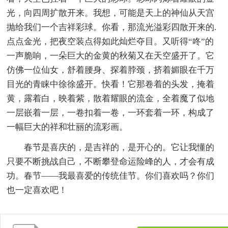
光，向四周扩散开来。我想，可能是天上的神仙从天宫
抛给我们一个吉祥彩球。你看，那流光溢彩四散开来的.
点点金光，把夜空装点得如此灿烂夺目。又听得“咚”的
一声脆响，一朵巨大的金黄的秋菊又在天空盛开了。它
仿佛一位仙女，舒着腰身、探着脖颈，挤着媚眼在千万
目光的青睐中徐徐盛开。快看！它那卷着的头发，掩着
黄，露着白，映着紫，散着耀眼的流金，全着魔了似地
一层嵌着一层，一卷扣着一卷，一环套着一环，构成了
一幅巨大的祥和壮丽的流彩画。
春节是喜庆的，是吉祥的，是开心的。它让我懂的
只要不断挑战自己，不断攀登命运险峰的人，才会有成
功。春节——我最喜爱的传统佳节。你们喜欢吗？你们
也一定喜欢吧！