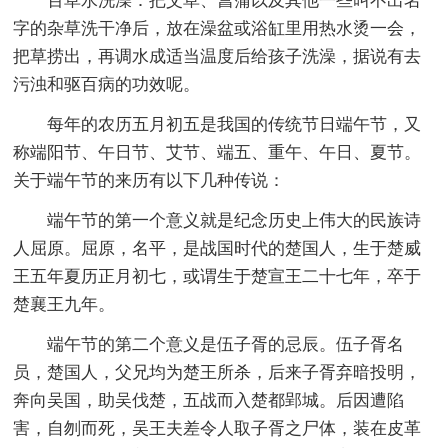
百草水洗澡：把艾草、菖蒲以及其他一些叫不出名
字的杂草洗干净后，放在澡盆或浴缸里用热水烫一会，
把草捞出，再调水成适当温度后给孩子洗澡，据说有去
污浊和驱百病的功效呢。
每年的农历五月初五是我国的传统节日端午节，又
称端阳节、午日节、艾节、端五、重午、午日、夏节。
关于端午节的来历有以下几种传说：
端午节的第一个意义就是纪念历史上伟大的民族诗
人屈原。屈原，名平，是战国时代的楚国人，生于楚威
王五年夏历正月初七，或谓生于楚宣王二十七年，卒于
楚襄王九年。
端午节的第二个意义是伍子胥的忌辰。伍子胥名
员，楚国人，父兄均为楚王所杀，后来子胥弃暗投明，
奔向吴国，助吴伐楚，五战而入楚都郢城。后因遭陷
害，自刎而死，吴王夫差令人取子胥之尸体，装在皮革