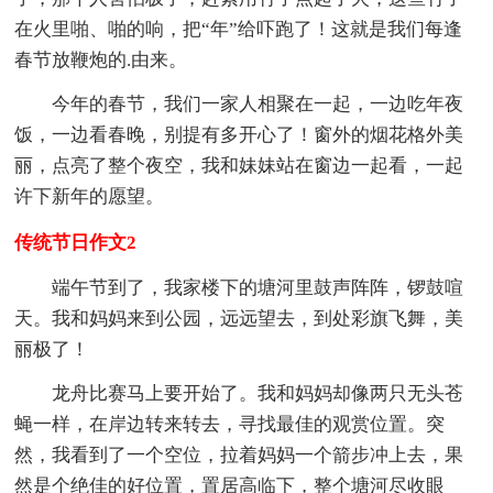
在火里啪、啪的响，把“年”给吓跑了！这就是我们每逢
春节放鞭炮的.由来。
今年的春节，我们一家人相聚在一起，一边吃年夜
饭，一边看春晚，别提有多开心了！窗外的烟花格外美
丽，点亮了整个夜空，我和妹妹站在窗边一起看，一起
许下新年的愿望。
传统节日作文2
端午节到了，我家楼下的塘河里鼓声阵阵，锣鼓喧
天。我和妈妈来到公园，远远望去，到处彩旗飞舞，美
丽极了！
龙舟比赛马上要开始了。我和妈妈却像两只无头苍
蝇一样，在岸边转来转去，寻找最佳的观赏位置。突
然，我看到了一个空位，拉着妈妈一个箭步冲上去，果
然是个绝佳的好位置，置居高临下，整个塘河尽收眼