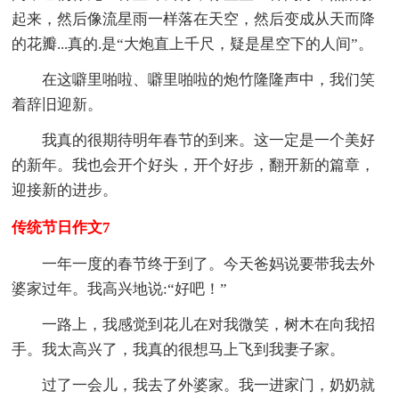
起来，然后像流星雨一样落在天空，然后变成从天而降
的花瓣...真的.是“大炮直上千尺，疑是星空下的人间”。
在这噼里啪啦、噼里啪啦的炮竹隆隆声中，我们笑
着辞旧迎新。
我真的很期待明年春节的到来。这一定是一个美好
的新年。我也会开个好头，开个好步，翻开新的篇章，
迎接新的进步。
传统节日作文7
一年一度的春节终于到了。今天爸妈说要带我去外
婆家过年。我高兴地说:“好吧！”
一路上，我感觉到花儿在对我微笑，树木在向我招
手。我太高兴了，我真的很想马上飞到我妻子家。
过了一会儿，我去了外婆家。我一进家门，奶奶就