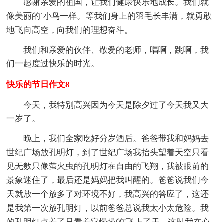
感谢亲爱的祖国，让我们健康快乐地成长。我们就
像美丽的`小鸟一样。等我们身上的羽毛长丰满，就勇敢
地飞向高空，向我们的理想奋斗。
我们和亲爱的伙伴、敬爱的老师，唱啊，跳啊，我
们一起度过快乐的时光。
快乐的节日作文8
今天，我特别高兴因为今天是除夕过了今天我又大
一岁了。
晚上，我们全家吃好分岁酒后。爸爸带我和妈妈去
世纪广场放孔明灯，到了世纪广场我抬头望着天空只看
见无数只像萤火虫的孔明灯在自由的飞翔，我被眼前的
景象迷住了，最后还是妈妈把我叫醒的。爸爸说我们今
天就放一个放多了对环境不好，我高兴的答应了，这还
是我第一次放孔明灯，以前爸爸总说我太小太危险。我
的孔明灯点着了只看着它慢慢的'飞上了天，这时我在心